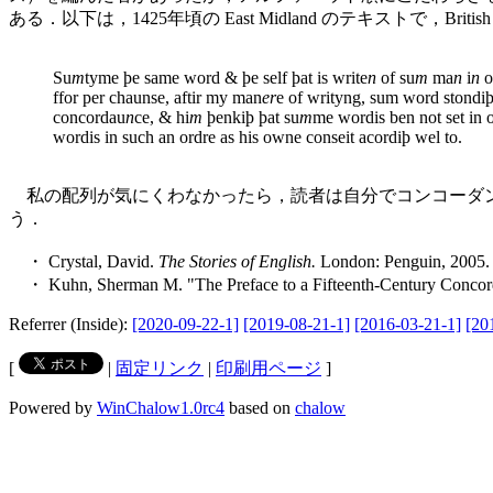
ある．以下は，1425年頃の East Midland のテキストで，British Lib
Su
m
tyme þe same word & þe self þat is write
n
of su
m
ma
n
i
n
o
ffor per chaunse, aftir my man
er
e of writyng, sum word stondiþ
concordau
n
ce, & hi
m
þenkiþ þat su
m
me wordis ben not set in o
wordis in such an ordre as his owne conseit acordiþ wel to.
私の配列が気にくわなかったら，読者は自分でコンコーダン
う．
・ Crystal, David.
The Stories of English.
London: Penguin, 2005.
・ Kuhn, Sherman M. "The Preface to a Fifteenth-Century Conco
Referrer (Inside):
[2020-09-22-1]
[2019-08-21-1]
[2016-03-21-1]
[20
[
|
固定リンク
|
印刷用ページ
]
Powered by
WinChalow1.0rc4
based on
chalow