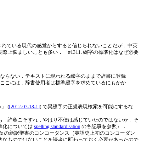
されている現代の感覚からすると信じられないことだが，中英
悩ましいことも多い．「#1311. 綴字の標準化はなぜ必要
ならない．テキストに現われる綴字のままで辞書に登録
ここには，辞書使用者は標準綴字を求めているにもかか
h」 (
[2012-07-18-1]
) で異綴字の正規表現検索を可能にするな
も，許容こそすれ，やはり不便は感じていたのではないか．そ
準化については
spelling standardisation
の各記事を参照）．
liffe の新訳聖書のコンコーダンス（英語史上初のコンコーダン
的なものではないことを読者に断わっておく必要があったので