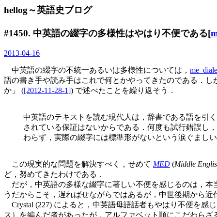
hellog～英語史ブログ
#1450. 中英語の綴字の多様性はやはり不便である[
m
2013-04-16
中英語の綴字の不統一あるいは多様性については，
me_diale
語の書き手や読み手はこれで何とかやってきたのである．しか
か」 (
[2012-11-28-1]
) で述べたことを繰り返そう．
中英語のテキストを読む現代人は，辞書である語を引く
されている保証はないからである．何度も試行錯誤し，
わらず，実際の綴字には標準形がないという涙ぐましい
この現実的な問題を解決すべく，せめて
MED
(
Middle Englis
ど，努めてきたわけである．
だが，中英語の多様な綴字に著しい不便を感じるのは，本当
うだからこそ，遅ればせながらではあるが，中世後期から近
Crystal (227) によると，中英語母語話者もやはり不便
ス）を編んだ者があったが，アルファベット順にこだわらざ