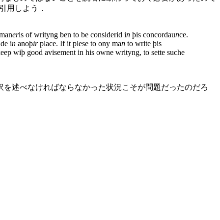
) から引用しよう．
 man
er
is of writyng ben to be considerid i
n
þis concordau
n
ce.
de i
n
anoþ
ir
place. If it plese to ony ma
n
to write þis
ke keep wiþ good avisement in his owne writyng, to sette suche
訳を述べなければならなかった状況こそが問題だったのだろ