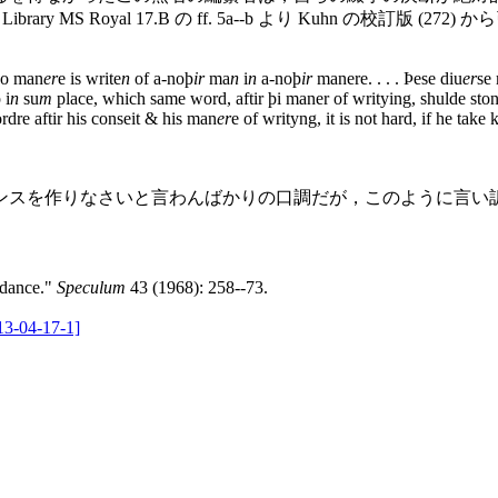
rary MS Royal 17.B の ff. 5a--b より Kuhn の校訂版 (272
o man
er
e is write
n
of a-noþ
ir
ma
n
i
n
a-noþ
ir
manere. . . . Þese diu
er
se
 i
n
su
m
place, which same word, aftir þi maner of writying, shulde ston
rdre aftir his con
seit & his man
er
e of writyng, it is not hard, if he ta
スを作りなさいと言わんばかりの口調だが，このように言い
rdance."
Speculum
43 (1968): 258--73.
13-04-17-1]