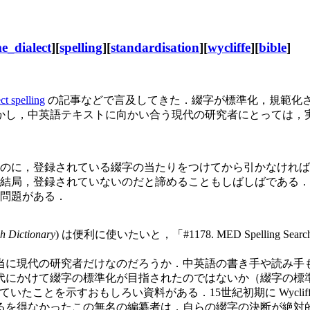
e_dialect
][
spelling
][
standardisation
][
wycliffe
][
bible
]
ct spelling
の記事などで言及してきた．綴字が標準化，規範化
し，中英語テキストに向かい合う現代の研究者にとっては，実際上
のに，登録されている綴字の当たりをつけてから引かなければ
結局，登録されていないのだと諦めることもしばしばである．
問題がある．
h Dictionary
) は便利に使いたいと，「#1178. MED Spelling Searc
に現代の研究者だけなのだろうか．中英語の書き手や読み手
代にかけて綴字の標準化が目指されたのではないか（綴字の標
を感じていたことを示すおもしろい資料がある．15世紀初期に Wyc
るを得なかったこの無名の編纂者は，自らの綴字の決断が絶対