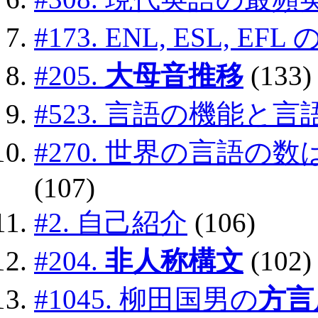
#173. ENL, ESL, E
#205.
大母音推移
(133)
#523. 言語の機能と
#270. 世界の言語
(107)
#2. 自己紹介
(106)
#204.
非人称構文
(102)
#1045. 柳田国男の
方言