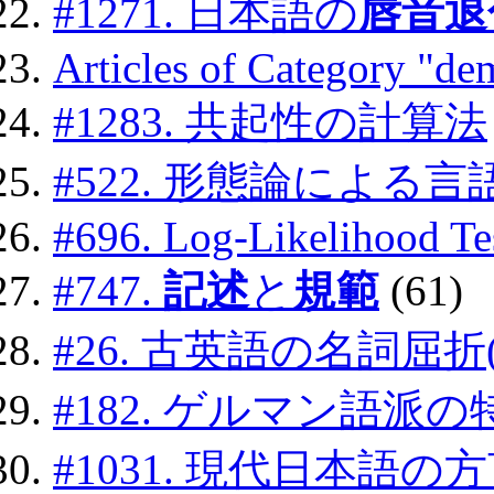
#1271. 日本語の
唇音退
Articles of Category "d
#1283. 共起性の計算法
#522. 形態論による
#696. Log-Likelihood Te
#747.
記述
と
規範
(61)
#26. 古英語の名詞屈折(
#182. ゲルマン語派の
#1031. 現代日本語の