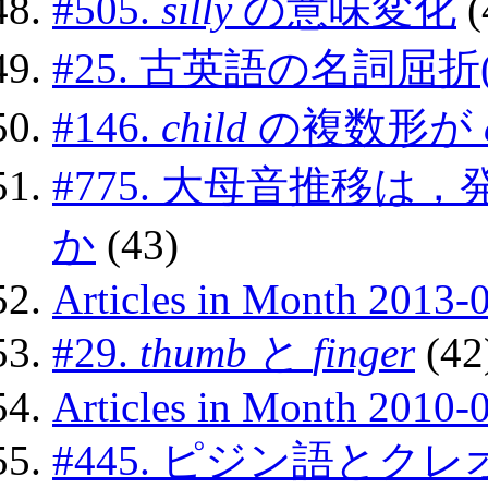
#505.
silly
の意味変化
(
#25. 古英語の名詞屈折(
#146.
child
の複数形が
#775. 大母音推移
か
(43)
Articles in Month 2013-
#29.
thumb
と
finger
(42
Articles in Month 2010-
#445. ピジン語と