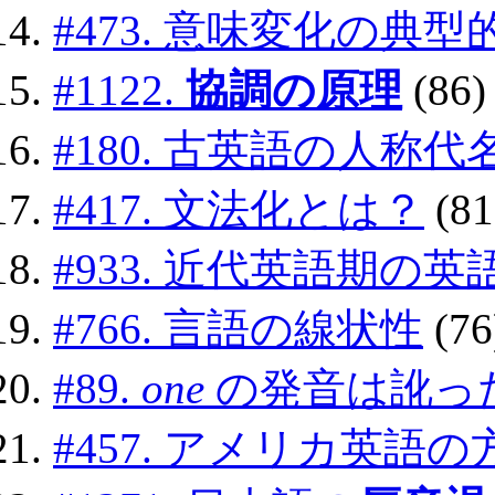
#473. 意味変化の典
#1122.
協調の原理
(86)
#180. 古英語の人称
#417. 文法化とは？
(81
#933. 近代英語期の
#766. 言語の線状性
(76
#89.
one
の発音は訛っ
#457. アメリカ英語の方