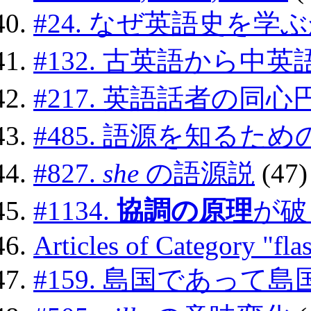
#24. なぜ英語史を学
#132. 古英語から
#217. 英語話者の同
#485. 語源を知るた
#827.
she
の語源説
(47)
#1134.
協調の原理
が破
Articles of Category "fla
#159. 島国であって