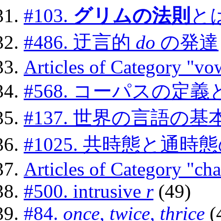
#103.
グリムの法則
と
#486. 迂言的
do
の発達
Articles of Category "vo
#568. コーパスの定
#137. 世界の言語の基
#1025. 共時態と通時
Articles of Category "ch
#500. intrusive
r
(49)
#84.
once
,
twice
,
thrice
(