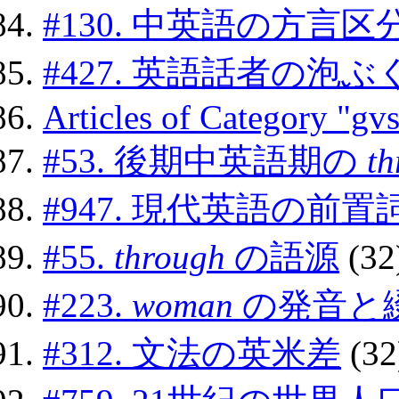
#130. 中英語の方言区
#427. 英語話者の泡
Articles of Category "gv
#53. 後期中英語期の
th
#947. 現代英語の前置
#55.
through
の語源
(32
#223.
woman
の発音と
#312. 文法の英米差
(32