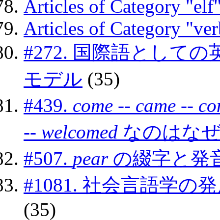
Articles of Category "elf
Articles of Category "ver
#272. 国際語とし
モデル
(35)
#439.
come
--
came
--
co
--
welcomed
なのはな
#507.
pear
の綴字と発
#1081. 社会言語学
(35)