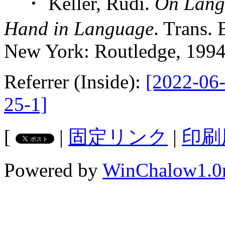
・ Keller, Rudi.
On Langu
Hand in Language
. Trans.
New York: Routledge, 1994
Referrer (Inside):
[2022-06-
25-1]
[
|
固定リンク
|
印刷
Powered by
WinChalow1.0