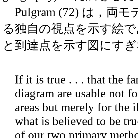
Pulgram (72) は
る独自の視点を示す絵で
と到達点を示す図にすぎ
If it is true . . . that the
diagram are usable not fo
areas but merely for the i
what is believed to be tru
of our two primary metho