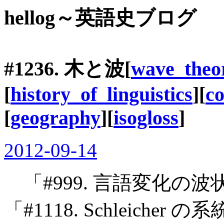
hellog～英語史ブログ
#1236. 木と波[
wave_theo
[
history_of_linguistics
][
co
[
geography
][
isogloss
]
2012-09-14
「#999. 言語変化の波状
「#1118. Schleicher の