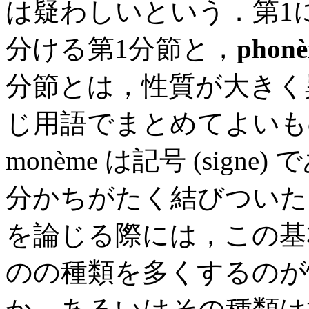
は疑わしいという．第1
分ける第1分節と，
phon
分節とは，性質が大きく
じ用語でまとめてよいも
monème は記号 (signe) であ
分かちがたく結びついた
を論じる際には，この基本単
のの種類を多くするのが