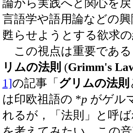
論から実践へと関心を戻
言語学や語用論などの興
甦らせようとする欲求の
この視点は重要である
リムの法則
(
Grimm's La
1]
の記事「
グリムの法則
は印欧祖語の *
p
がゲルマ
れるが，「法則」と呼ば
を考えてみたい．この音