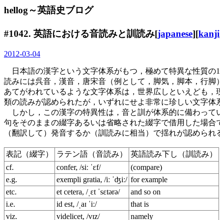
hellog～英語史ブログ
#1042. 英語における音読みと訓読み[
japanese
][
kanji
2012-03-04
日本語の漢字という文字体系がもつ，極めて特異な性質の1
読みには呉音，漢音，唐宋音（例として，脚気，脚本，行脚
あてがわれているような文字体系は，世界広しといえども，現代で
類の読みが認められたが，いずれにせよ非常に珍しい文字体
しかし，この漢字の特異性は，音と訓が体系的に備わってい
句をそのままの綴字あるいは省略された綴字で借用した場合で，(1
（翻訳して）発音するか（訓読みに相当）で揺れが認められること
表記（綴字）
ラテン語（音読み）
英語読み下し（訓読み）
cf.
confer, /siː ˈɛf/
(compare)
e.g.
exempli gratia, /iː ˈʤiː/
for example
etc.
et cetera, /ˌɛt ˈsɛtərə/
and so on
i.e.
id est, /ˌaɪ ˈiː/
that is
viz.
videlicet, /vɪz/
namely