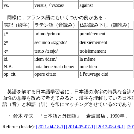
vs.
versus, /ˈvɜːsəs/
against
同様に，フランス語にもいくつかの例がある．
表記（綴字）
ラテン語（音読み）
仏語読み下し（訓読み）
o
primo /primo/
premièrement
1
o
secundo /səgɔ̃do/
deuxièmement
2
o
tertio /tɛrsjo/
troisièmement
3
id.
idem /idɛm/
la même
N.B.
nota bene /nɔta bene/
note bien
op. cit.
opere citato
à l'ouvrage cité
英語を解する日本語学習者に，日本語の漢字の特異な音訓2
面性の意義を改めて考えてみると，漢字を理解している日本
語（音）と和語（訓）を常にマッチングさせているのであり
・ 鈴木 孝夫 『日本語と外国語』 岩波書店，1990年．
Referrer (Inside):
[2021-04-18-1]
[2014-05-07-1]
[2012-08-06-1]
[20