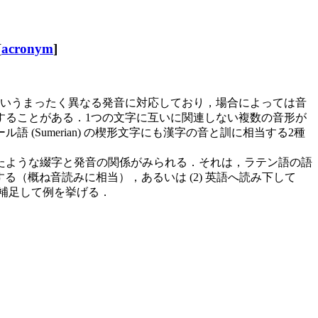
[
acronym
]
いうまったく異なる発音に対応しており，場合によっては音
することがある．1つの文字に互いに関連しない複数の音形が
Sumerian) の楔形文字にも漢字の音と訓に相当する2種
たような綴字と発音の関係がみられる．それは，ラテン語の語
音する（概ね音読みに相当），あるいは (2) 英語へ読み下して
に補足して例を挙げる．