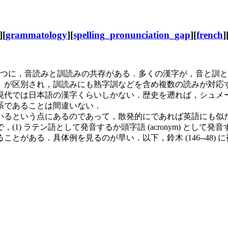
][
grammatology
][
spelling_pronunciation_gap
][
french
]
つに，音読みと訓読みの共存がある．多くの漢字が，音と訓と
）が区別され，訓読みにも熟字訓などを含め複数の読みが対応
は日本語の漢字くらいしかない．歴史を遡れば，シュメール語 (
系であることは間違いない．
るという点にあるのであって，散発的にであれば英語にも似
) ラテン語として発音するか頭字語 (acronym) として発
がある．具体例を見るのが早い．以下，鈴木 (146--48) 