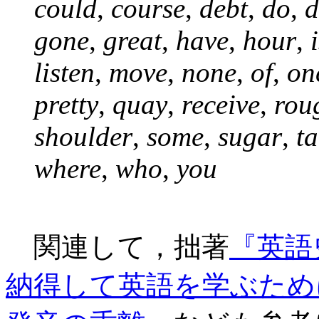
could
,
course
,
debt
,
do
,
d
gone
,
great
,
have
,
hour
,
listen
,
move
,
none
,
of
,
on
pretty
,
quay
,
receive
,
rou
shoulder
,
some
,
sugar
,
ta
where
,
who
,
you
関連して，拙著
『英語
納得して英語を学ぶため