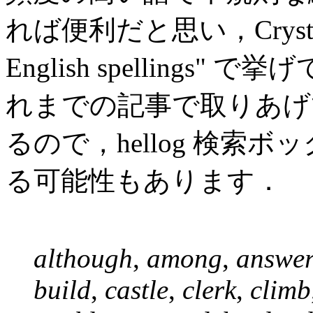
れば便利だと思い，Crystal (71
English spelling
れまでの記事で取りあげ
るので，hellog 検索
る可能性もあります．
although
,
among
,
answe
build
,
castle
,
clerk
,
climb