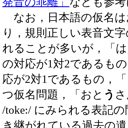
発音の乖離」
なども参考
なお，日本語の仮名は
り，規則正しい表音文字
れることが多いが，「は
の対応が1対2であるも
応が2対1であるもの，
つ仮名問題，「おと
う
さ
/toke:/ にみられる
き継がれている過去の遺