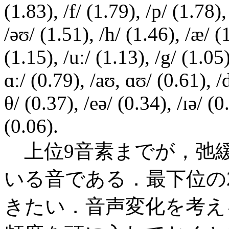
(1.83), /f/ (1.79), /p/ (1.78),
/əʊ/ (1.51), /h/ (1.46), /æ/ (1
(1.15), /uː/ (1.13), /g/ (1.05)
ɑː/ (0.79), /aʊ, ɑʊ/ (0.61), /ʤ
θ/ (0.37), /eə/ (0.34), /ɪə/ (0
(0.06).
上位9音素までが，弛
いる音である．最下位の
きたい．音声変化を考え