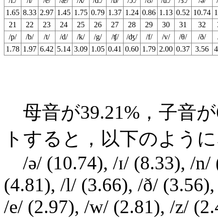
/iː/
/ɪ/
/e/
/æ/
/ʌ/
/ɑː/
/ɒ/
/ɔː/
/ʊ/
/uː/
/ɜː/
/ə/
1.65
8.33
2.97
1.45
1.75
0.79
1.37
1.24
0.86
1.13
0.52
10.74
1
21
22
23
24
25
26
27
28
29
30
31
32
/p/
/b/
/t/
/d/
/k/
/g/
/ʧ/
/ʤ/
/f/
/v/
/θ/
/ð/
1.78
1.97
6.42
5.14
3.09
1.05
0.41
0.60
1.79
2.00
0.37
3.56
4
母音が39.21%，子音が
トすると，以下のように
/ə/ (10.74), /ɪ/ (8.33), /n/ (
(4.81), /l/ (3.66), /ð/ (3.56),
/e/ (2.97), /w/ (2.81), /z/ (2.