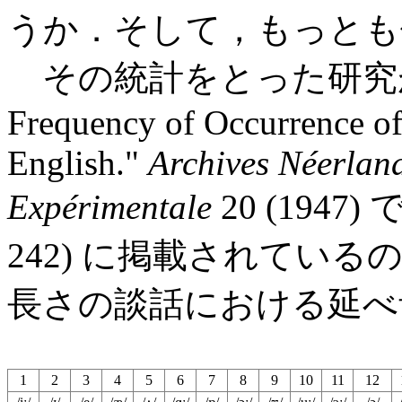
うか．そして，もっとも
その統計をとった研究がある．F
Frequency of Occurrence o
English."
Archives Néerlan
Expérimentale
20 (1947)
242) に掲載されてい
長さの談話における延べ
1
2
3
4
5
6
7
8
9
10
11
12