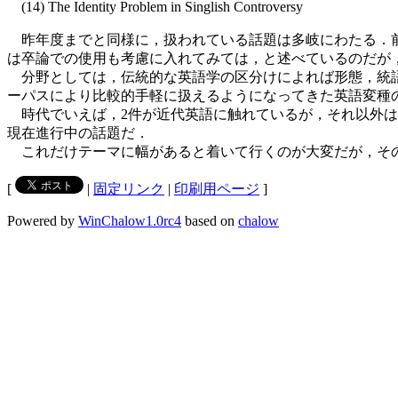
(14) The Identity Problem in Singlish Controversy
昨年度までと同様に，扱われている話題は多岐にわたる．前
は卒論での使用も考慮に入れてみては，と述べているのだが
分野としては，伝統的な英語学の区分けによれば形態，統語
ーパスにより比較的手軽に扱えるようになってきた英語変種
時代でいえば，2件が近代英語に触れているが，それ以外はすべて
現在進行中の話題だ．
これだけテーマに幅があると着いて行くのが大変だが，その過程
[
|
固定リンク
|
印刷用ページ
]
Powered by
WinChalow1.0rc4
based on
chalow