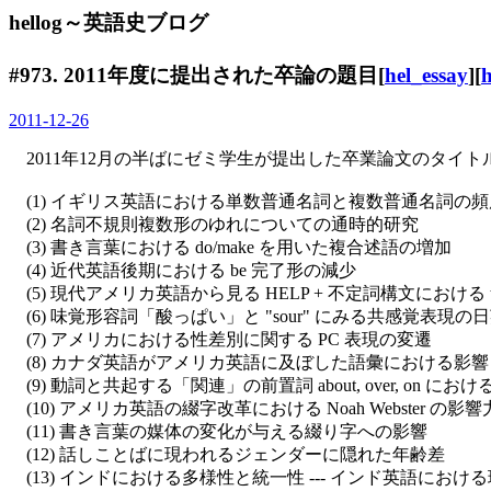
hellog～英語史ブログ
#973. 2011年度に提出された卒論の題目[
hel_essay
][
h
2011-12-26
2011年12月の半ばにゼミ学生が提出した卒業論文のタイト
(1) イギリス英語における単数普通名詞と複数普通名詞の頻度 
(2) 名詞不規則複数形のゆれについての通時的研究
(3) 書き言葉における do/make を用いた複合述語の増加
(4) 近代英語後期における be 完了形の減少
(5) 現代アメリカ英語から見る HELP + 不定詞構文における t
(6) 味覚形容詞「酸っぱい」と "sour" にみる共感覚表現の
(7) アメリカにおける性差別に関する PC 表現の変遷
(8) カナダ英語がアメリカ英語に及ぼした語彙における影響
(9) 動詞と共起する「関連」の前置詞 about, over, on に
(10) アメリカ英語の綴字改革における Noah Webster 
(11) 書き言葉の媒体の変化が与える綴り字への影響
(12) 話しことばに現われるジェンダーに隠れた年齢差
(13) インドにおける多様性と統一性 --- インド英語におけ