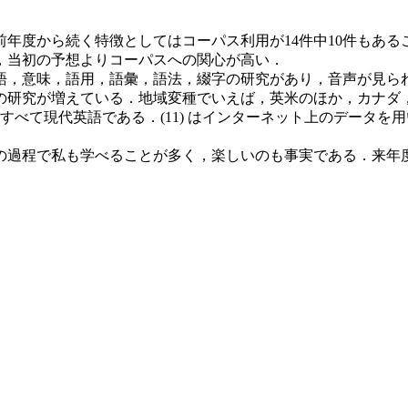
年度から続く特徴としてはコーパス利用が14件中10件もある
，当初の予想よりコーパスへの関心が高い．
，意味，語用，語彙，語法，綴字の研究があり，音声が見ら
の研究が増えている．地域変種でいえば，英米のほか，カナダ
現代英語である．(11) はインターネット上のデータを用いた最
で私も学べることが多く，楽しいのも事実である．来年度も var