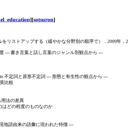
el_education
][
sotsuron
]
ルをリストアップする（緩やかな分野別の順序で）．2009年，2
--- 書き言葉と話し言葉のジャンル別観点から ---
o 不定詞と原形不定詞 --- 形態と有生性の観点から ---
日英比較
おける用法の差異
の影響力はどの程度のものなのか
る現地語由来の語彙に現われた特徴 ---