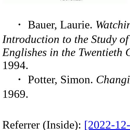
・ Bauer, Laurie.
Watchi
Introduction to the Study o
Englishes in the Twentieth 
1994.
・ Potter, Simon.
Changi
1969.
Referrer (Inside):
[2022-12-