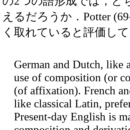
の2つの語形成では，ど
えるだろうか．Potter (
く取れていると評価して
German and Dutch, like a
use of composition (or c
(of affixation). French a
like classical Latin, pref
Present-day English is ma
composition and derivati