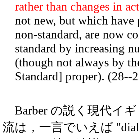
rather than changes in ac
not new, but which have 
non-standard, are now co
standard by increasing n
(though not always by th
Standard] proper). (28--2
Barber の説く現代
流は，一言でいえば "diale