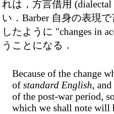
れは，方言借用 (dialecta
い．Barber 自身の表
したように "changes in 
うことになる．
Because of the change wh
of
standard English
, and
of the post-war period, s
which we shall note will