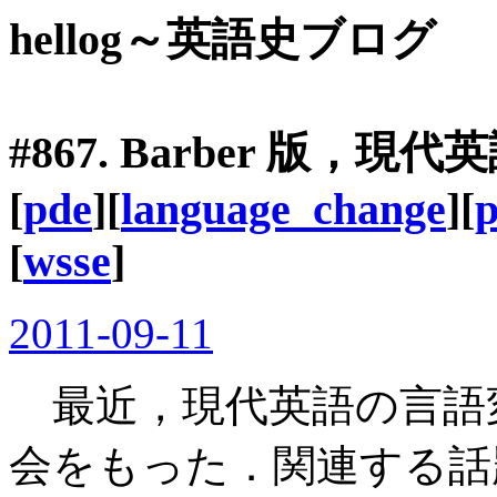
hellog～英語史ブログ
#867. Barber 版
[
pde
][
language_change
][
p
[
wsse
]
2011-09-11
最近，現代英語の言語
会をもった．関連する話