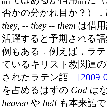
否かの分かれ目か？）．
they
, --
they
--
them
は借用
活躍すると予期される語
例もある．例えば，ラテ
ているキリスト教関連の
されたラテン語」
[2009-
を占めるはずの
God
はな
heaven
や
hell
も本来語である (