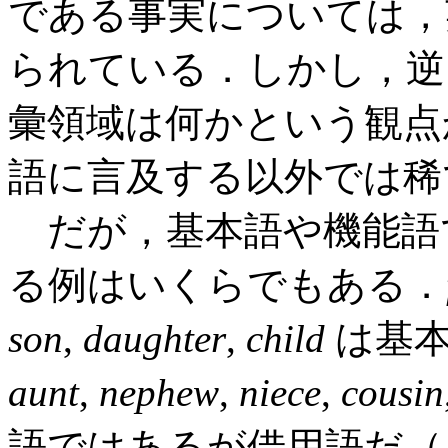
である事実については，
られている．しかし，逆
彙領域は何かという観点
語に言及する以外では稀
だが，基本語や機能語
る例はいくらでもある．
son
,
daughter
,
child
は基本
aunt
,
nephew
,
niece
,
cousin
語ではあるが借用語だ（あ