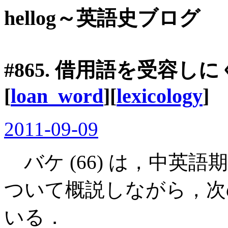
hellog～英語史ブログ
#865. 借用語を受容し
[
loan_word
][
lexicology
]
2011-09-09
バケ (66) は，中英
ついて概説しながら，次
いる．