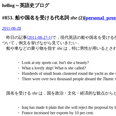
hellog～英語史ブログ
#853. 船や国名を受ける代名詞
she
(2)[
personal_pro
2011-08-28
昨日の記事
[2011-08-27-1]
で，現代英語の船や国名を受ける
ついて，例文を挙げながら見ていきたい．
船や車などの乗り物を指す
she
は，特に男性が用いるとさ
・ Look at my sports car. Isn't she a beauty?
・ What a lovely ship! What is she called?
・ Hundreds of small boats clustered round the yacht as she 
・ There were over two thousand people aboard the
Titanic
w
国名を受ける
she
は，国を政治・文化・経済的な観点から
・ Iraq has made it plain that she will reject the proposal by 
・ France increased her exports by 10 per cent.