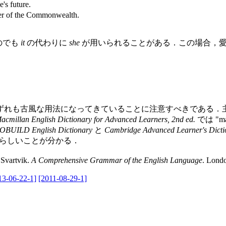
's future.
er of the Commonwealth.
ものでも
it
の代わりに
she
が用いられることがある．この場合，愛情
れも古風な用法になってきていることに注意すべきである．
acmillan English Dictionary for Advanced Learners, 2nd ed.
では "ma
OBUILD English Dictionary
と
Cambridge Advanced Learner's Dicti
いるらしいことが分かる．
Svartvik.
A Comprehensive Grammar of the English Language
. Lond
13-06-22-1]
[2011-08-29-1]