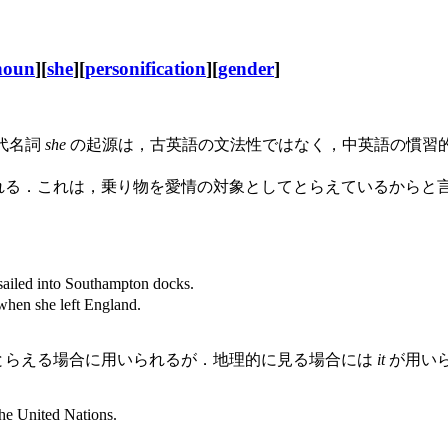
noun
][
she
][
personification
][
gender
]
代名詞
she
の起源は，古英語の文法性ではなく，中英語の慣習
れる．これは，乗り物を愛情の対象としてとらえているからと
sailed into Southampton docks.
hen she left England.
とらえる場合に用いられるが．地理的に見る場合には
it
が用い
the United Nations.