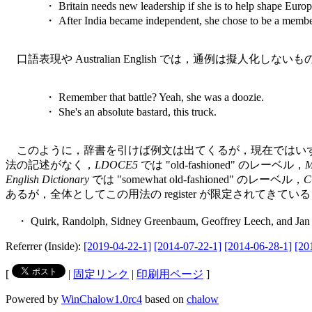
・ Britain needs new leadership if she is to help shape Europe
・ After India became independent, she chose to be a memb
口語表現や Australian English では，通例は擬人化しない
・ Remember that battle? Yeah, she was a doozie.
・ She's an absolute bastard, this truck.
このように，辞書を引けば例文は出てくるが，現在ではいず
法の記述がなく，
LDOCE5
では "old-fashioned" のレーベル，
M
English Dictionary
では "somewhat old-fashioned" のレーベル，
C
あるが，全体としてこの用法の register が限定されてきて
・ Quirk, Randolph, Sidney Greenbaum, Geoffrey Leech, and Jan 
Referrer (Inside):
[2019-04-22-1]
[2014-07-22-1]
[2014-06-28-1]
[20
[
|
固定リンク
|
印刷用ページ
]
Powered by
WinChalow1.0rc4
based on
chalow