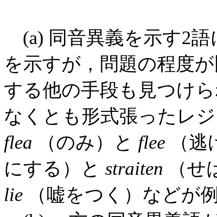
(a) 同音異義を示す2
を示すが，問題の程度が
する他の手段も見つけら
なくとも形式張ったレジ
flea
（のみ）と
flee
（逃
にする）と
straiten
（せ
lie
（嘘をつく）などが