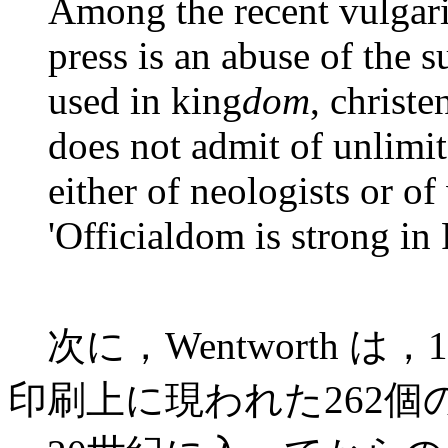
Among the recent vulgari
press is an abuse of the s
used in king
dom
, christe
does not admit of unlimit
either of neologists or o
'Officialdom is strong in F
次に，Wentworth は
印刷上に現われた262個の