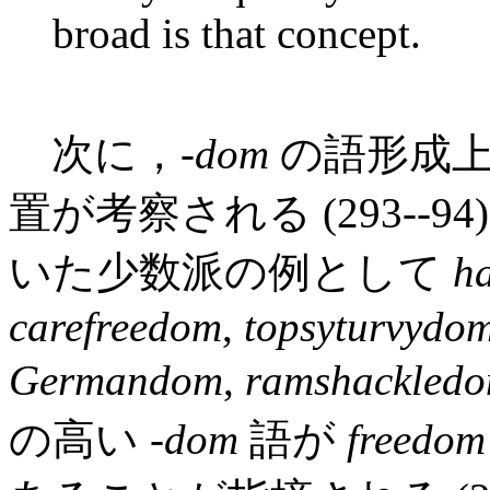
broad is that concept.
次に，-
dom
の語形成上
置が考察される (293--
いた少数派の例として
h
carefreedom
,
topsyturvydo
Germandom
,
ramshackled
の高い -
dom
語が
freedom