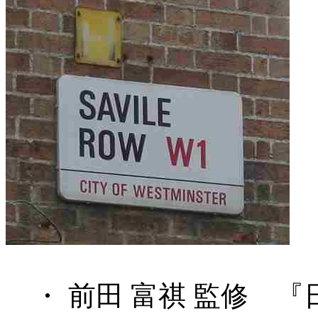
・ 前田 富祺 監修 