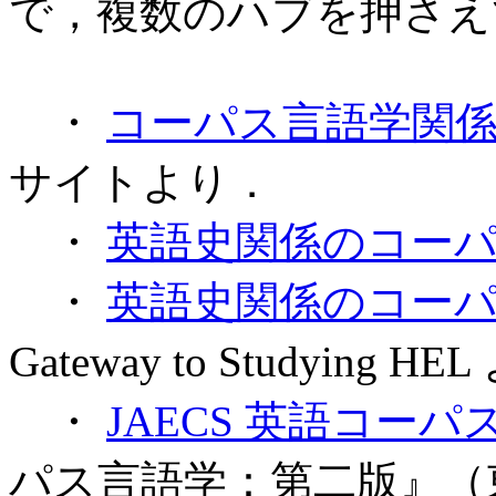
で，複数のハブを押さえ
・
コーパス言語学関
サイトより．
・
英語史関係のコー
・
英語史関係のコー
Gateway to Studying H
・
JAECS 英語コー
パス言語学：第二版』（東