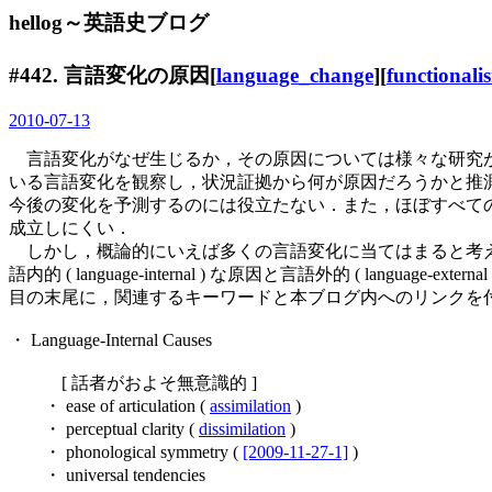
hellog～英語史ブログ
#442. 言語変化の原因[
language_change
][
functionali
2010-07-13
言語変化がなぜ生じるか，その原因については様々な研究がなさ
いる言語変化を観察し，状況証拠から何が原因だろうかと推
今後の変化を予測するのには役立たない．また，ほぼすべての言
成立しにくい．
しかし，概論的にいえば多くの言語変化に当てはまると考え
語内的 ( language-internal ) な原因と言語外的 ( langua
目の末尾に，関連するキーワードと本ブログ内へのリンクを
・ Language-Internal Causes
[ 話者がおよそ無意識的 ]
・ ease of articulation (
assimilation
)
・ perceptual clarity (
dissimilation
)
・ phonological symmetry (
[2009-11-27-1]
)
・ universal tendencies