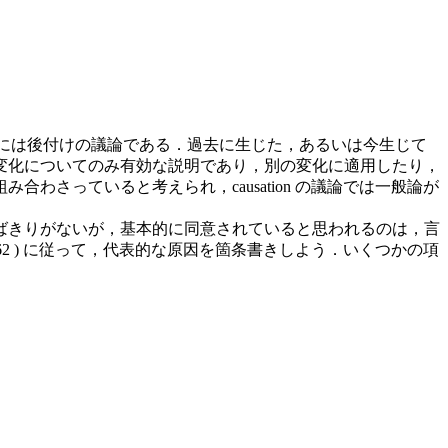
本的には後付けの議論である．過去に生じた，あるいは今生じて
変化についてのみ有効な説明であり，別の変化に適用したり，
さっていると考えられ，causation の議論では一般論が
ばきりがないが，基本的に同意されていると思われるのは，言
novick ( 56--62 ) に従って，代表的な原因を箇条書きしよう．いくつかの項