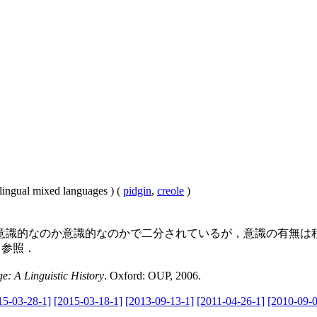
ingual mixed languages ) (
pidgin
,
creole
)
識的なのか意識的なのかで二分されているが，意識の有無は
も参照．
e: A Linguistic History
. Oxford: OUP, 2006.
15-03-28-1]
[2015-03-18-1]
[2013-09-13-1]
[2011-04-26-1]
[2010-09-0