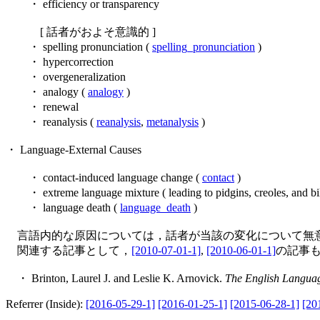
・ efficiency or transparency
[ 話者がおよそ意識的 ]
・ spelling pronunciation (
spelling_pronunciation
)
・ hypercorrection
・ overgeneralization
・ analogy (
analogy
)
・ renewal
・ reanalysis (
reanalysis
,
metanalysis
)
・ Language-External Causes
・ contact-induced language change (
contact
)
・ extreme language mixture ( leading to pidgins, creoles, and bil
・ language death (
language_death
)
言語内的な原因については，話者が当該の変化について無意
関連する記事として，
[2010-07-01-1]
,
[2010-06-01-1]
の記事
・ Brinton, Laurel J. and Leslie K. Arnovick.
The English Languag
Referrer (Inside):
[2016-05-29-1]
[2016-01-25-1]
[2015-06-28-1]
[20