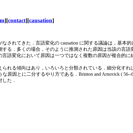
sm
][
contact
][
causation
]
れてきた．言語変化の causation に関する議論は，基
測する．多くの場合，そのように推測された原因は当該の言語
語変化において原因は一つではなく複数の原因が複合的に組み合わ
られる傾向はあり，いろいろと分類されている．細分化すれ
ge-external ) な原因とに二分するやり方である．Brinton and Ar
付した．