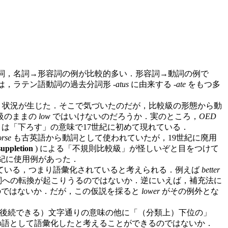
動詞，名詞→形容詞の例が比較的多い．形容詞→動詞の例で
，ラテン語動詞の過去分詞形 -
atus
に由来する -
ate
をもつ多
う状況が生じた．そこで気づいたのだが，比較級の形態から動
級のままの
low
ではいけないのだろうか．実のところ，
OED
は「下ろす」の意味で17世紀に初めて現れている．
rse
も古英語から動詞として使われていたが，19世紀に廃用
suppletion
) による「不規則比較級」が怪しいぞと目をつけて
5世紀に使用例があった．
ている，つまり語彙化されていると考えられる．例えば
better
詞への転換が起こりうるのではないか．逆にいえば，補充法に
のではないか．だが，この仮説を採ると
lower
がその例外とな
後続できる）文字通りの意味の他に「（分類上）下位の」
語として語彙化したと考えることができるのではないか．