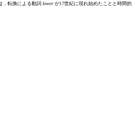
は，転換による動詞
lower
が17世紀に現れ始めたことと時間的