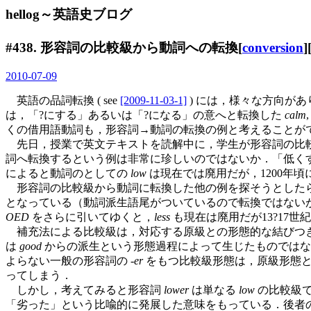
hellog～英語史ブログ
#438. 形容詞の比較級から動詞への転換[
conversion
]
2010-07-09
英語の品詞転換 ( see
[2009-11-03-1]
) には，様々な方向が
は，「?にする」あるいは「?になる」の意へと転換した
calm
くの借用語動詞も，形容詞→動詞の転換の例と考えることができる
先日，授業で英文テキストを読解中に，学生が形容詞の比
詞へ転換するという例は非常に珍しいのではないか．「低く
によると動詞のとしての
low
は現在では廃用だが，1200年
形容詞の比較級から動詞に転換した他の例を探そうとした
となっている（動詞派生語尾がついているので転換ではないが
OED
をさらに引いてゆくと，
less
も現在は廃用だが13?17
補充法による比較級は，対応する原級との形態的な結びつき
は
good
からの派生という形態過程によって生じたものではな
よらない一般の形容詞の -
er
をもつ比較級形態は，原級形態と
ってしまう．
しかし，考えてみると形容詞
lower
は単なる
low
の比較級
「劣った」という比喩的に発展した意味をもっている．後者の