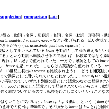
[
suppletion
][
comparison
][
-ate
]
あり得る．動詞→名詞，形容詞→名詞，名詞→動詞，形容詞→
,
dirty
,
humble
;
dry
,
empty
,
narrow
などが挙げられる．広い意味では
だろう ( ex.
assassinate
,
fascinate
,
separate
) ．
較級として用いられている
lower
を動詞として読み違えるとい
する」という動詞へ転換させるのであれば，比較級ではなく原
頃に現れ，18世紀まで使われていた．一方で，動詞としての
lower
ら，
better
を思いついた．こちらは古英語から使われている．
wo
，13世紀に初出の
worsen
も比較されよう）．どうも
補充法
(
世紀まで動詞として用いられていたとわかったし，
more
も14?1
が弱いので，いずれも別個の語として語彙のなかに登録され
く，
good
と独立した語彙として登録されているからこそ，動
強く結びついているので，転換を起こしにくいということな
ではないことに気づいた．
lower
は「より低い」という（
than
が
意味での初出は1590年で，その頃から
lower
は
low
とは別個の