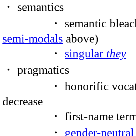
・ semantics
・ semantic bleaching b
semi-modals
above)
・
singular
they
・ pragmatics
・ honorific vocativ
decrease
・ first-name terms on
・
gender-neutral