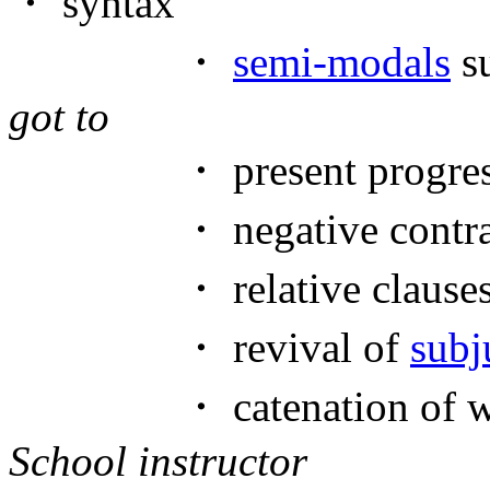
・ syntax
・
semi-modals
s
got to
・ present progressive
・ negative contrac
・ relative clauses
・ revival of
subj
・ catenation of wor
School instructor