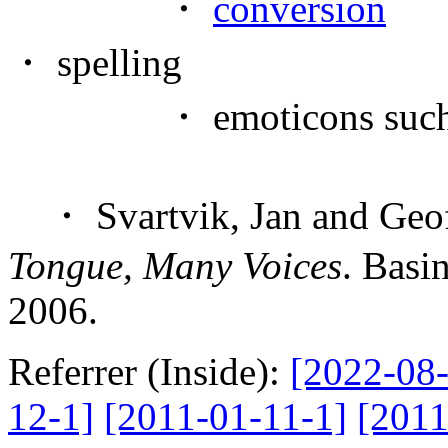
・
conversion
・ spelling
・ emoticons such as 
・ Svartvik, Jan and Geof
Tongue, Many Voices
. Basi
2006.
Referrer (Inside):
[2022-08-
12-1]
[2011-01-11-1]
[2011