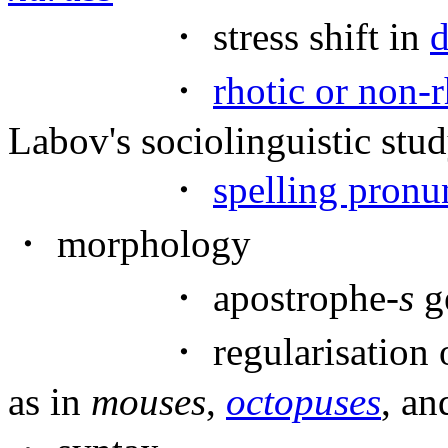
・ stress shift in
d
・
rhotic or non-
Labov's sociolinguistic stud
・
spelling pronu
・ morphology
・ apostrophe-
s
ge
・ regularisation of nom
as in
mouses
,
octopuses
, a