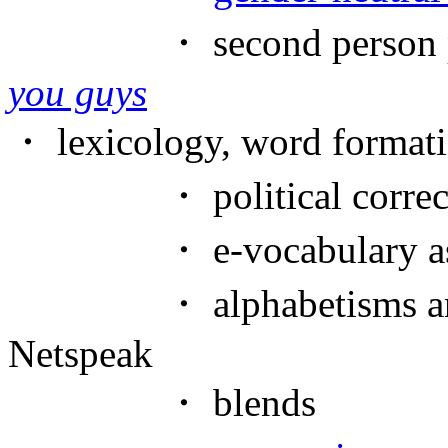
・ second person plur
you guys
・ lexicology, word format
・ political correct
・ e-vocabulary as a re
・ alphabetisms and ac
Netspeak
・ blends