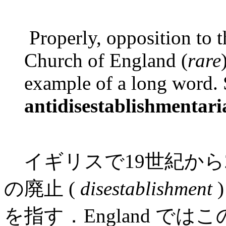
Properly, opposition to t
Church of England (
rare
example of a long word.
antidisestablishmentari
イギリスで19世紀から
の廃止 (
disestablishment
を指す．England で