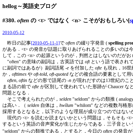
hellog～英語史ブログ
#380.
often
の <t> ではなく <n> こそがおもしろい[
s
2010-05-12
昨日の記事
[2010-05-11-1]
で
often
の綴り字発音 (
spelling pro
がある．<t> の発音が話題に取りあげられることの多いのは
して，この <n> の起源というのが，判然とはしないのだが
"often" の意味の副詞は，古英語では
oft
という語で表されて
に副詞ではあるが）副詞語尾 -
e
を付加した
ofte
も現れ，16
か，
ofttimes
や
oft-told
,
oft-quoted
などの複合語の要素として用
often
,
oftin
などの形で語尾の -
n
が現れだすのは13世紀のこ
まる語の前で
ofte
が区別して使われていた形跡が Chauce
問題となる．
そこで考えられたのが，
selden
"seldom" からの類推 
は高い．（
selden
自体は，
hwīlum
"whilom" などの複数
採用するとなると，以下のような理屈が成り立つのではない
現代の <t> を読むか読まないかという問題は，そもそも <
するという英語の音声変化が生じたからである．三子音という環
"seldom" からの類推である．とすると，今日の
often
の発音が [