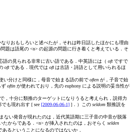
かなりおもしろいと述べたが，それは昨日話したほかにも理由
題は語尾の <n> の起源の問題に行き着くと考えている．そ
応語の見られる非常に古い語である．中英語には（
oft
ですで
の
oft
である．現代では
oft
は古語・詩語として用いられるほ
使い分けと同様に，母音で始まる語の前で
often
が，子音で始
らず
oftin
が使われており，先の euphony による説明の妥当性が
類に属するので，十分に類推のターゲットになりうると考えられ，説得力
も現れ出す [ see
[2009-06-06-1]
]．）この
seldom
類推説を
 を読まない発音が現れたのは，近代英語期に三子音の中音が脱落
いたからである．<n> が挿入されたのは，おそらく
selden
であるということになるのではないか．