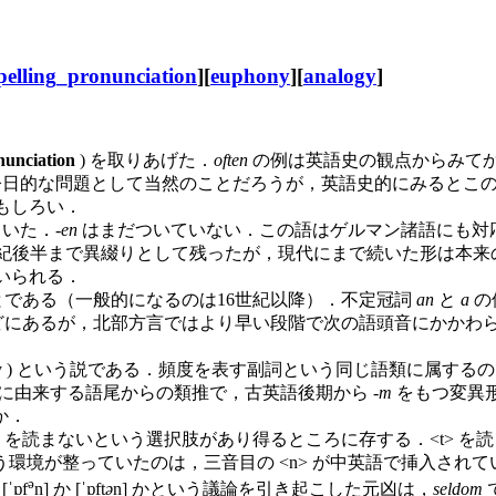
pelling_pronunciation
][
euphony
][
analogy
]
nunciation
) を取りあげた．
often
の例は英語史の観点からみて
今日的な問題として当然のことだろうが，英語史的にみるとこの問
おもしろい．
いた．-
en
はまだついていない．この語はゲルマン諸語にも対
世紀後半まで異綴りとして残ったが，現代にまで続いた形は本来
いられる．
とである（一般的になるのは16世紀以降）．不定冠詞
an
と
a
の
r などにあるが，北部方言ではより早い段階で次の語頭音にかかわ
( analogy ) という説である．頻度を表す副詞という同じ語
与格形に由来する語尾からの類推で，古英語後期から -
m
をもつ変異形で
か．
t> を読まないという選択肢があり得るところに存する．<t>
境が整っていたのは，三音目の <n> が中英語で挿入されて
ə
ˈɒf
n] か [ˈɒft
ə
n] かという議論を引き起こした元凶は，
seldom