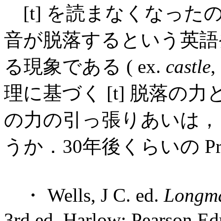
[t] を読まなくなっ
音が脱落するという英語
る現象である ( ex.
castle
,
理に基づく [t] 脱落の力
の力の引っ張りあいは，
うか．30年後くらいの Pref
・ Wells, J C. ed.
Longma
3rd ed. Harlow: Pearson Ed