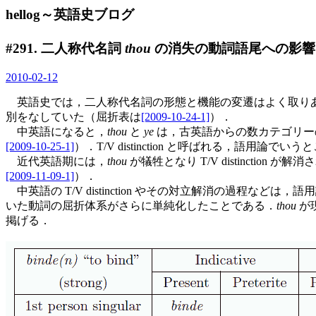
hellog～英語史ブログ
#291. 二人称代名詞
thou
の消失の動詞語尾への影響
2010-02-12
英語史では，二人称代名詞の形態と機能の変遷はよく取り
別をなしていた（屈折表は
[2009-10-24-1]
）．
中英語になると，
thou
と
ye
は，古英語からの数カテゴリー
[2009-10-25-1]
）．T/V distinction と呼ばれる，語用論で
近代英語期には，
thou
が犠牲となり T/V distinct
[2009-11-09-1]
）．
中英語の T/V distinction やその対立解消の過程
いた動詞の屈折体系がさらに単純化したことである．
thou
が
掲げる．