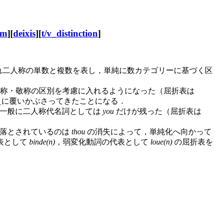
gm
][
deixis
][
t/v_distinction
]
れ二人称の単数と複数を表し，単純に数カテゴリーに基づく区
称・敬称の区別を考慮に入れるようになった（屈折表は
の区別のうえに覆いかぶさってきたことになる．
まい，一般に二人称代名詞としては
you
だけが残った（屈折表は
ば見落とされているのは
thou
の消失によって，単純化へ向かって
表として
binde(n)
，弱変化動詞の代表として
loue(n)
の屈折表を