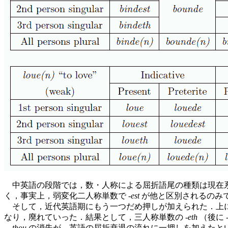
中英語の段階では，数・人称による屈折語尾の種類は現在系
く，事実上，弱変化二人称単数で -
est
が他と区別されるのみで
そして，近代英語期にもう一つだめ押しが加えられた．上
なり，廃れていった．結果として，三人称単数の -
eth
（後に 
thou
の消失が，英語の屈折衰退の流れに一押しを加えたと