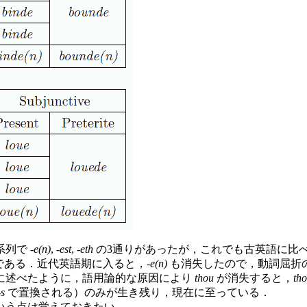
列で -
e(n)
, -
est
, -
eth
の3通りがあったが，これでも古英語に比
ある．近代英語期に入ると，-
e(n)
も消失したので，動詞屈折
に述べたように，語用論的な原因により
thou
が消失すると，
th
-
s
で置換される）のみが生き残り，現在に至っている．
いう点は覚えておきたい．