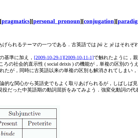
[
pragmatics
][
personal_pronoun
][
conjugation
][
paradi
あげられるテーマの一つである．古英語では
þū
と
ȝē
はそれぞ
の基準に加え，
[2009-10-29-1]
[2009-10-11-1]
で触れたように，親
いうところの社会的直示性 ( social deixis ) の機能が，単複
ion が解消されたが，同時に古英語以来の単複の区別も解消されてし
などは，語用論的な関心から英語史でもよく取りあげられるが，しばし
現役だった中英語期の動詞屈折をみてみよう．強変化動詞の代