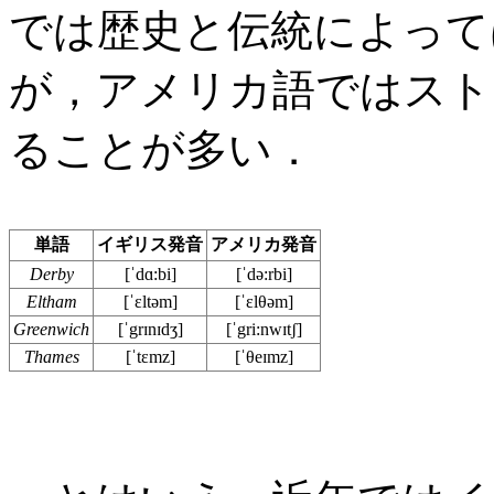
では歴史と伝統によって
が，アメリカ語ではスト
ることが多い．
単語
イギリス発音
アメリカ発音
Derby
[ˈdɑ:bi]
[ˈdə:rbi]
Eltham
[ˈɛltəm]
[ˈɛlθəm]
Greenwich
[ˈgrɪnɪdʒ]
[ˈgri:nwɪtʃ]
Thames
[ˈtɛmz]
[ˈθeɪmz]