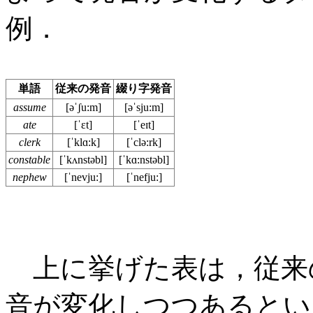
例．
単語
従来の発音
綴り字発音
assume
[əˈʃu:m]
[əˈsju:m]
ate
[ˈɛt]
[ˈeɪt]
clerk
[ˈklɑ:k]
[ˈclə:rk]
constable
[ˈkʌnstəbl]
[ˈkɑ:nstəbl]
nephew
[ˈnevju:]
[ˈnefju:]
上に挙げた表は，従来
音が変化しつつあるとい