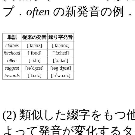
プ．
often
の新発音の例
単語
従来の発音
綴り字発音
clothes
[ˈkləʊz]
[ˈkləʊðz]
forehead
[ˈfɒrɪd]
[ˈfɔ:hɛd]
often
[ˈɔ:fn]
[ˈɔ:ftən]
suggest
[səˈdʒɛst]
[səgˈdʒɛst]
towards
[ˈtɔ:dz]
[təˈwɔ:dz]
(2) 類似した綴字をもつ他の語
よって発音が変化するタ