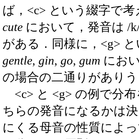
ば，<c> という綴字で
cute
において，発音は /k/
がある．同様に，<g> 
gentle
,
gin
,
go
,
gum
において
の場合の二通りがありう
<c> と <g> の例
ちらの発音になるかは決
にくる母音の性質によっ