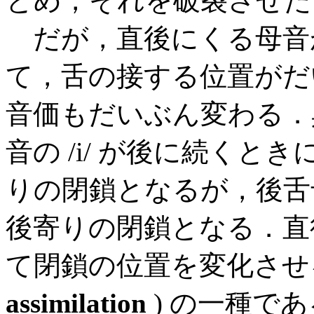
とめ，それを破裂させた
だが，直後にくる母音
て，舌の接する位置がだいぶ
音価もだいぶん変わる．具
音の /i/ が後に続く
りの閉鎖となるが，後舌母
後寄りの閉鎖となる．直
て閉鎖の位置を変化させ
assimilation
) の一種で