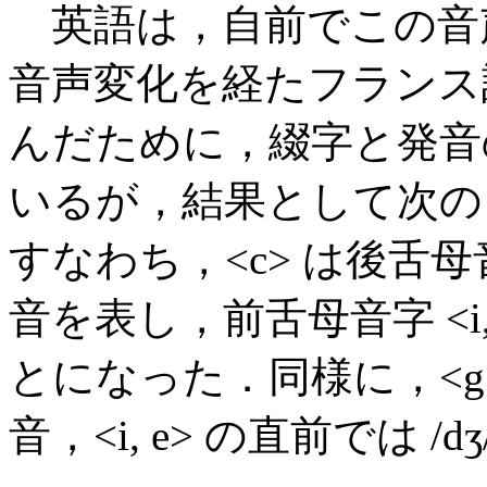
英語は，自前でこの音
音声変化を経たフランス
んだために，綴字と発音
いるが，結果として次の
すなわち，<c> は後舌母音字 
音を表し，前舌母音字 <i, 
とになった．同様に，<g> は 
音，<i, e> の直前では /