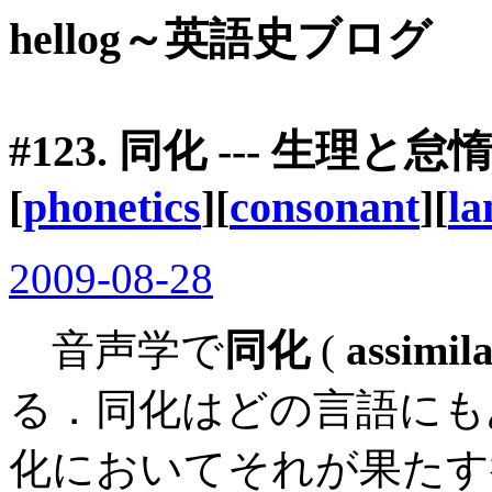
hellog～英語史ブログ
#123.
同化
--- 生理と
[
phonetics
][
consonant
][
la
2009-08-28
音声学で
同化
(
assimil
る．同化はどの言語にも
化においてそれが果たす