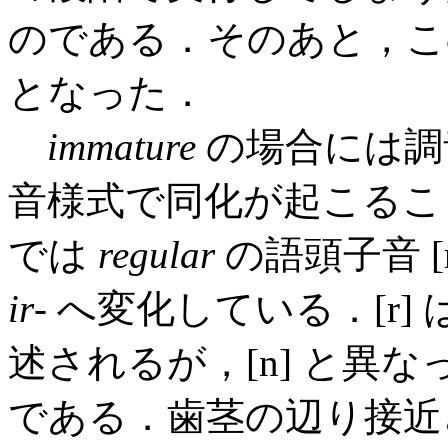
のである．そのあと，この
となった．
immature
の場合には調
音様式で同化が起こるこ
では
regular
の語頭子音 [
ir
- へ変化している．[r
述されるが，[n] と異
である．歯茎の辺り接近