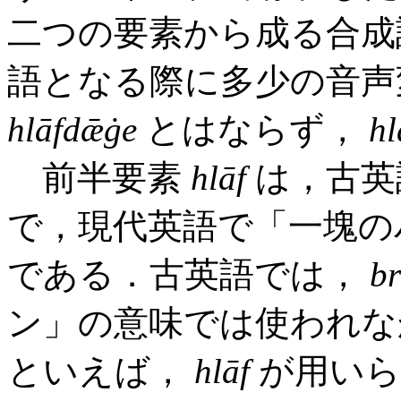
二つの要素から成る合成
語となる際に多少の音声
hlāfdǣġe
とはならず，
hl
前半要素
hlāf
は，古英
で，現代英語で「一塊の
である．古英語では，
b
ン」の意味では使われな
といえば，
hlāf
が用いら