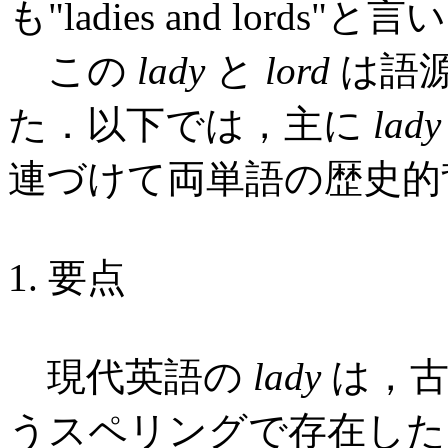
も"ladies and lords
この
lady
と
lord
は語
た．以下では，主に
lady
連づけて両単語の歴史的
1. 要点
現代英語の
lady
は，古
うスペリングで存在し