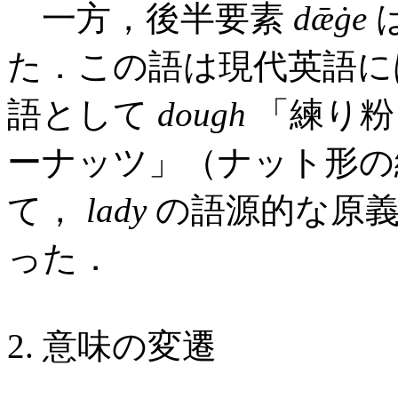
一方，後半要素
dǣġe
た．この語は現代英語に
語として
dough
「練り粉
ーナッツ」（ナット形の
て，
lady
の語源的な原義
った．
2. 意味の変遷