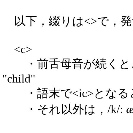
以下，綴りは<>で，発音
<c>
・前舌母音が続くとき，/
"child"
・語末で<ic>となるとき
・それ以外は，/k/:
æ