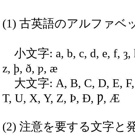
(1) 古英語のアルファベ
小文字: a, b, c, d, e, f, ȝ, h, i
z, þ, ð, ƿ, æ
大文字: A, B, C, D, E, F, Ȝ, 
T, U, X, Y, Z, Þ, Ð, Ƿ, Æ
(2) 注意を要する文字と