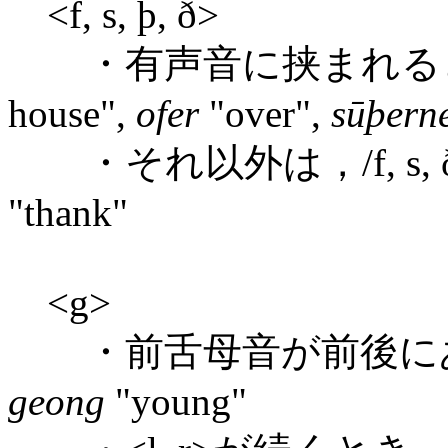
<f, s, þ, ð>
・有声音に挟まれるとき，/v
house",
ofer
"over",
sūþern
・それ以外は，/f, s, ð
"thank"
<g>
・前舌母音が前後にある
geong
"young"