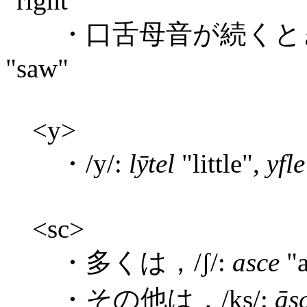
"right"
・口舌母音が続くとき，
"saw"
<y>
・/y/:
lȳtel
"little",
yfle
<sc>
・多くは，/ʃ/:
asce
"a
・その他は，/ks/:
ās