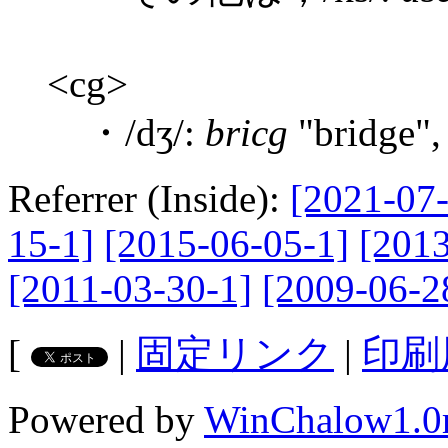
<cg>
・/dʒ/:
bricg
"bridge"
Referrer (Inside):
[2021-07-
15-1]
[2015-06-05-1]
[2013
[2011-03-30-1]
[2009-06-2
[
|
固定リンク
|
印刷
Powered by
WinChalow1.0