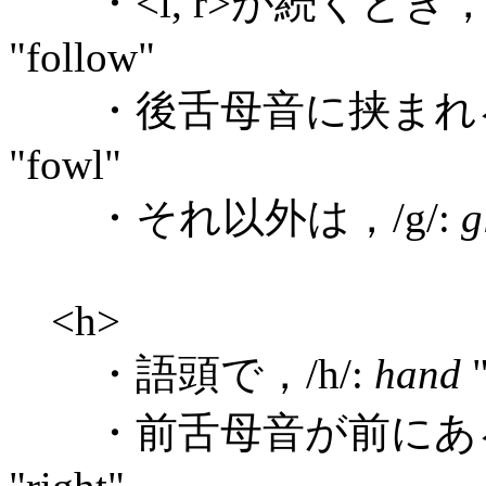
・<l, r>が続くとき，/j
"follow"
・後舌母音に挟まれると
"fowl"
・それ以外は，/g/:
g
<h>
・語頭で，/h/:
hand
"
・前舌母音が前にあると