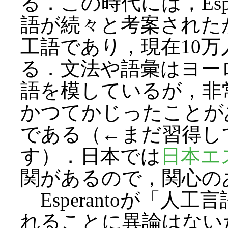
る．この時代には，Esp
語が続々と考案された
工語であり，現在10
る．文法や語彙はヨー
語を模しているが，非
かつてかじったことが
である（←まだ習得し
す）．日本では
日本エ
関があるので，関心の
Esperantoが「人工言語」(a
れることに異論はない