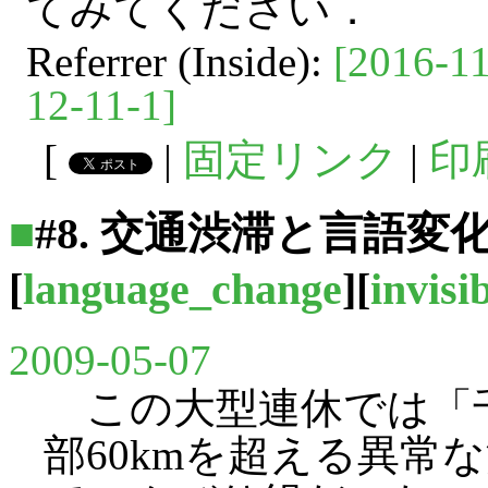
てみてください．
Referrer (Inside):
[2016-11
12-11-1]
[
|
固定リンク
|
印
■
#8. 交通渋滞と言語変
[
language_change
][
invisi
2009-05-07
この大型連休では「
部60kmを超える異常