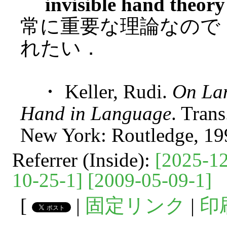
invisible hand theory
常に重要な理論なので
れたい．
・ Keller, Rudi.
On Lan
Hand in Language
. Tran
New York: Routledge, 19
Referrer (Inside):
[2025-12
10-25-1]
[2009-05-09-1]
[
|
固定リンク
|
印