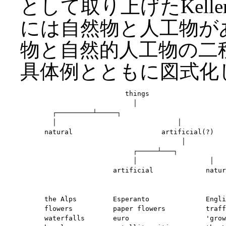
として取り上げたKel
には自然物と人工物が
物と自然的人工物の二
具体例とともに図式化
	                    things

	                      │

	  ┌─────────┴─────┐

	  │                              │

	natural                      artificial(?)

	                                  │

	                      ┌─────┴───┐

	                      │                  │

	                 artificial             natural

	the Alps         Esperanto              English

	flowers          paper flowers          traffic jam

	waterfalls       euro                   'grown' towns
