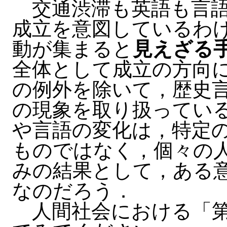
交通渋滞も英語も言語
成立を意図しているわ
動が集まると
見えざる
全体として成立の方向に向
の例外を除いて，歴史
の現象を取り扱ってい
や言語の変化は，特定
ものではなく，個々の
みの結果として，ある
なのだろう．
人間社会における「第