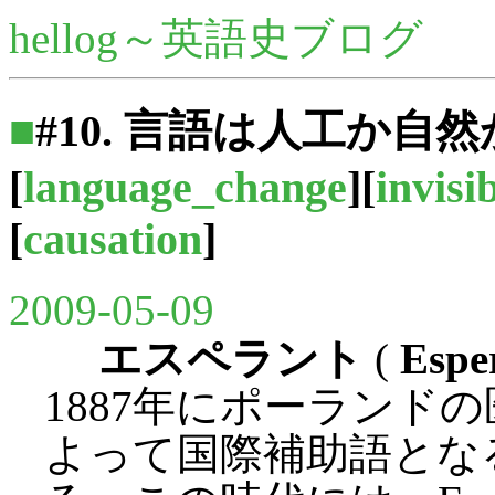
hellog～英語史ブログ
■
#10. 言語は人工か自
[
language_change
][
invisi
[
causation
]
2009-05-09
エスペラント
(
Espe
1887年にポーランドの医
よって国際補助語とな