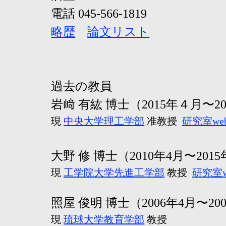
電話 045-566-1819
略歴
論文リスト
過去の教員
岩﨑 有紘 博士（2015年４月〜2
現
中央大学理工学部
准教授
研究室we
大野 修 博士（2010年4月〜201
現
工学院大学先進工学部
教授
研究室w
照屋 俊明 博士（2006年4月〜20
現
琉球大学教育学部
教授