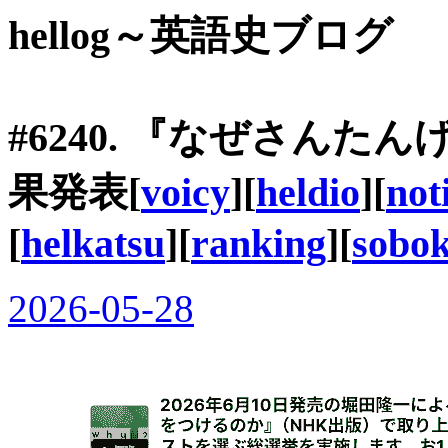
hellog～英語史ブログ
#6240. 『なぜさんた
果発表[
voicy
][
heldio
][
not
[
helkatsu
][
ranking
][
sobo
2026-05-28