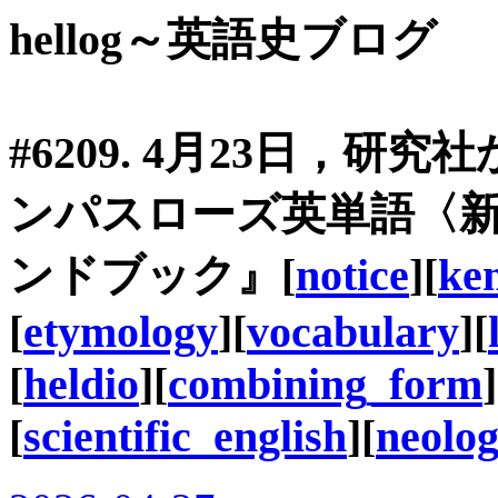
hellog～英語史ブログ
#6209. 4月23日，研究
ンパスローズ英単語〈
ンドブック』[
notice
][
ke
[
etymology
][
vocabulary
][
[
heldio
][
combining_form
]
[
scientific_english
][
neolo