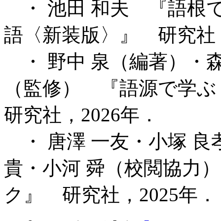
・ 池田 和夫 『語根
語〈新装版〉』 研究社，
・ 野中 泉（編著）・森
（監修） 『語源で学ぶ
研究社，2026年．
・ 唐澤 一友・小塚 良
貴・小河 舜（校閲協力
ク』 研究社，2025年．