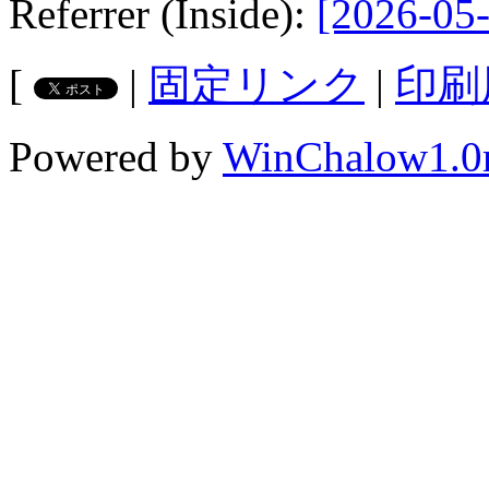
Referrer (Inside):
[2026-05-
[
|
固定リンク
|
印刷
Powered by
WinChalow1.0