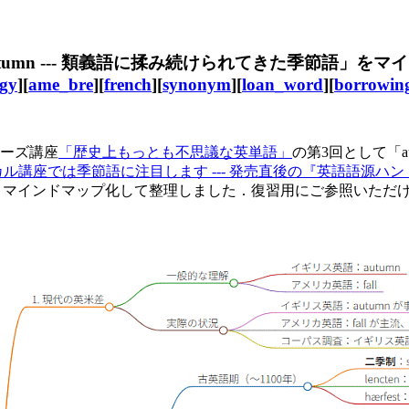
autumn --- 類義語に揉み続けられてきた季節語」を
ogy
][
ame_bre
][
french
][
synonym
][
loan_word
][
borrowin
リーズ講座
「歴史上もっとも不思議な英単語」
の第3回として「a
日の朝カル講座では季節語に注目します --- 発売直後の『英語語
りマインドマップ化して整理しました．復習用にご参照いただ