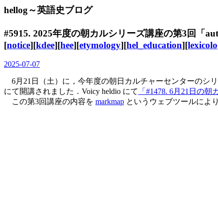
hellog～英語史ブログ
#5915. 2025年度の朝カルシリーズ講座の第3回「
[
notice
][
kdee
][
hee
][
etymology
][
hel_education
][
lexicol
2025-07-07
6月21日（土）に，今年度の朝日カルチャーセンターのシ
にて開講されました．Voicy heldio にて
「#1478. 6月21
この第3回講座の内容を
markmap
というウェブツールによ