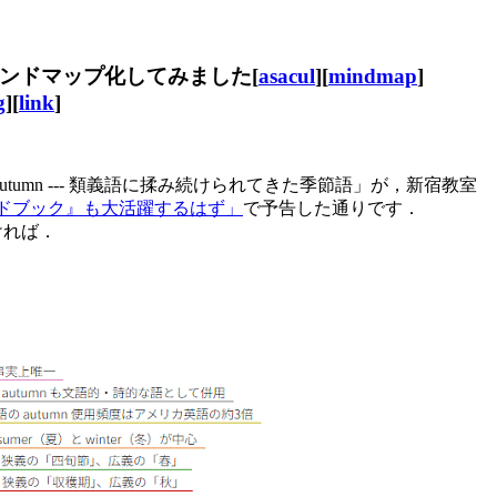
マインドマップ化してみました[
asacul
][
mindmap
]
g
][
link
]
utumn --- 類義語に揉み続けられてきた季節語」が，新宿教室
源ハンドブック』も大活躍するはず」
で予告した通りです．
ければ．