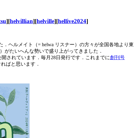
tsu
][
helvillian
][
helville
][
hellive2024
]
．ヘルメイト（= helwa リスナー）の方々が全国各地より東
）がたいへんな勢いで盛り上がってきました．
に公開されています．毎月28日発行です．これまでに
創刊号
ければと思います．