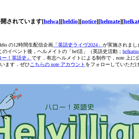
開されています[
helwa
][
heldio
][
notice
][
helmate
][
helka
dio の12時間生配信企画
「英語史ライヴ2024」
が実施されました
のイベント後，ヘルメイトの「hel活」（英語史活動；
helkatsu
ロー！英語史』
です．有志ヘルメイトによる制作で，note 上
れています．ぜひ
こちらの note アカウント
をフォローしていただ