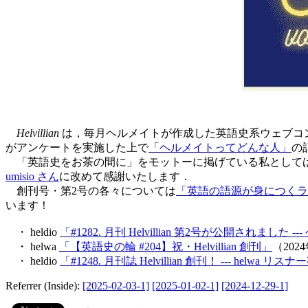
Helvillian
は，毎月ヘルメイトが作成した英語史系ウェブコ
がアンケートを実施した上で
「ヘルメイトってどんな人」
の
「英語史をお茶の間に」をモットーに掲げている私としては
umisio さん
に改めて感謝いたします．
創刊号・第2号の各々については
「英語の語源が身につくラジオ 
います！
・ heldio
「#1282. 月刊 Helvillian 第2号が公開されまし
・ helwa
「【英語史の輪 #204】祝・Helvillian 創刊」
（202
・ heldio
「#1248. 月刊誌 Helvillian 創刊！ --- hel
Referrer (Inside):
[2025-02-03-1]
[2025-01-02-1]
[2024-12-29-1]