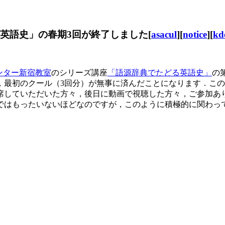
る英語史」の春期3回が終了しました[
asacul
][
notice
][
kd
ンター新宿教室
のシリーズ講座
「語源辞典でたどる英語史」
の
，最初のクール（3回分）が無事に済んだことになります．この
席していただいた方々，後日に動画で視聴した方々，ご参加あ
ではもったいないほどなのですが，このように積極的に関わっ