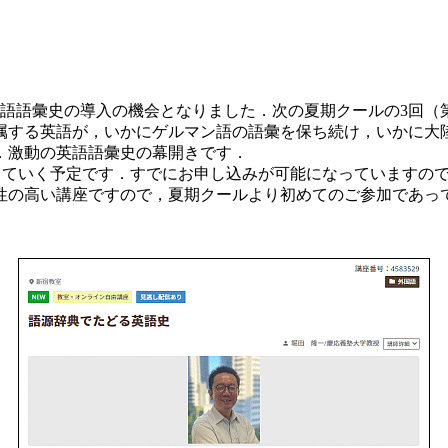
語彙史の導入の機会となりました．次の夏期クールの3回（第
属する英語が，いかにゲルマン語の語彙を保ち続け，いかに大
．激動の英語語彙史の幕開きです．
 に開講していく予定です．すでにお申し込みが可能になっていますの
性の高い講座ですので，夏期クールより初めてのご参加であっ