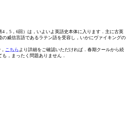
4，5，6回）は，いよいよ英語史本体に入ります．主に古英
陸の威信言語であるラテン語を受容し，いかにヴァイキングの
で，
こちら
より詳細をご確認いただければ．春期クールから続
ても，まったく問題ありません．