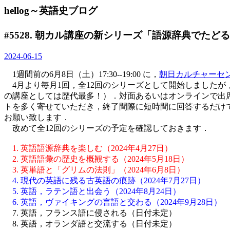
hellog～英語史ブログ
#5528. 朝カル講座の新シリーズ「語源辞典でたど
2024-06-15
1週間前の6月8日（土）17:30--19:00 に，
朝日カルチャーセ
4月より毎月1回，全12回のシリーズとして開始しましたが
の講座としては歴代最多！）．対面あるいはオンラインで出
トを多く寄せていただき，終了間際に短時間に回答するだけ
お願い致します．
改めて全12回のシリーズの予定を確認しておきます．
1. 英語語源辞典を楽しむ（2024年4月27日）
2. 英語語彙の歴史を概観する（2024年5月18日）
3. 英単語と「グリムの法則」（2024年6月8日）
4. 現代の英語に残る古英語の痕跡（2024年7月27日）
5. 英語，ラテン語と出会う（2024年8月24日）
6. 英語，ヴァイキングの言語と交わる（2024年9月28日）
7. 英語，フランス語に侵される（日付未定）
8. 英語，オランダ語と交流する（日付未定）