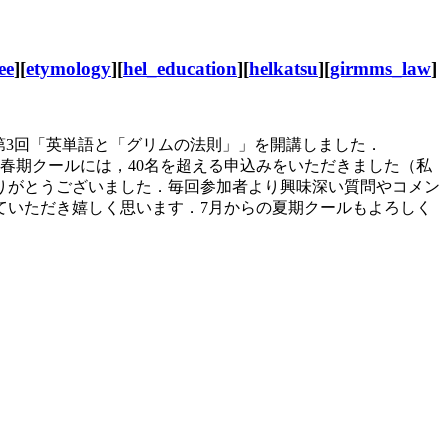
ee
][
etymology
][
hel_education
][
helkatsu
][
girmms_law
]
第3回「英単語と「グリムの法則」」を開講しました．
春期クールには，40名を超える申込みをいただきました（私
りがとうございました．毎回参加者より興味深い質問やコメン
ていただき嬉しく思います．7月からの夏期クールもよろしく