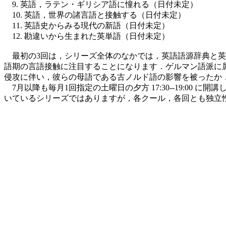
9. 英語，ラテン・ギリシア語に憧れる（日付未定）
10. 英語，世界の諸言語と接触する（日付未定）
11. 英語史からみる現代の新語（日付未定）
12. 勘違いから生まれた英単語（日付未定）
最初の3回は，シリーズ全体のなかでは，英語語源辞典と英語
語期の言語接触に注目することになります．ゲルマン語派に
侵攻に伴い，彼らの母語である古ノルド語の影響を被ったか
7月以降も毎月1回指定の土曜日の夕方 17:30--19:00
いているシリーズではありますが，各クール，各回とも独立