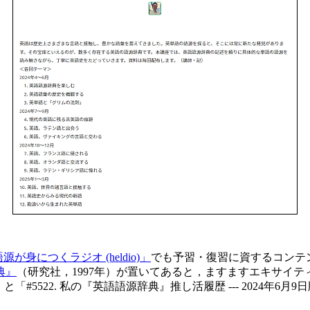
が身につくラジオ (heldio)」
でも予習・復習に資するコンテ
典』
（研究社，1997年）が置いてあると，ますますエキサイティ
）と「#5522. 私の『英語語源辞典』推し活履歴 --- 2024年6月9日