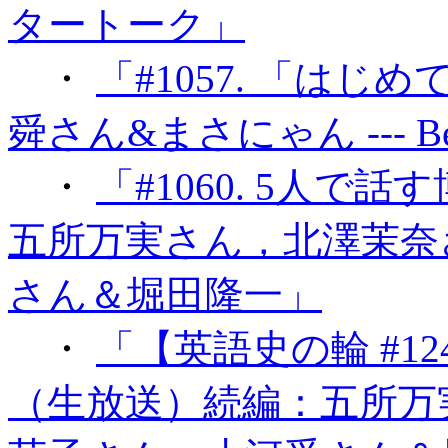
タートーク」
・
「#1057. 「はじめ
舜さん&まさにゃん --- Be
・
「#1060. 5人
五所万実さん，北澤茉奈
さん＆堀田隆一」
・
「【英語史の輪 #1
（生放送）続編：五所万