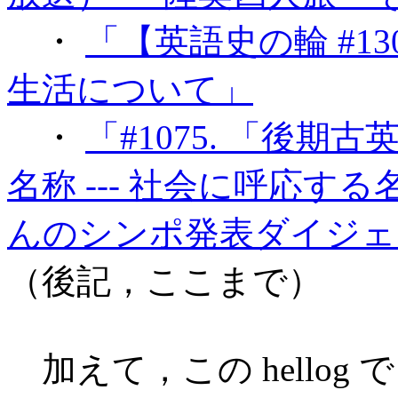
・
「【英語史の輪 #1
生活について」
・
「#1075. 「後
名称 --- 社会に呼応する
んのシンポ発表ダイジェ
（後記，ここまで）
加えて，この hellog 