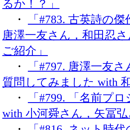
るか！？」
・
「#783. 古英詩の傑作
唐澤一友さん，和田忍さ
ご紹介」
・
「#797. 唐澤一友さ
質問してみました with 
・
「#799. 「名前
with 小河舜さん，矢
・
「#816. ネット時代