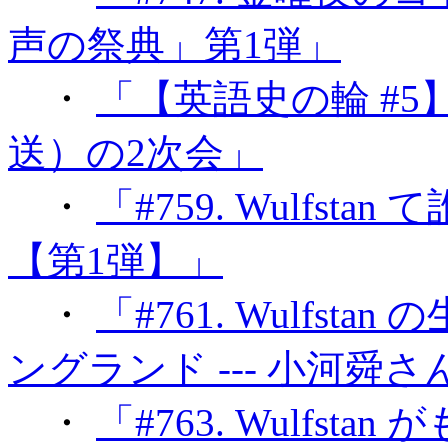
声の祭典」第1弾」
・
「【英語史の輪 #
送）の2次会」
・
「#759. Wulfsta
【第1弾】」
・
「#761. Wulfs
ングランド --- 小河舜
・
「#763. Wulfsta