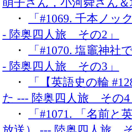
萌子さん，小河舜さん＆
・
「#1069. 千本ノッ
- 陸奥四人旅 その2」
・
「#1070. 塩竈神
- 陸奥四人旅 その3」
・
「【英語史の輪 #1
た --- 陸奥四人旅 その
・
「#1071. 「名
放送） --- 陸奥四人旅 