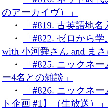
のアーカイヴ）」
・
「#819. 古英語地名
・
「#822. ゼロから学ぶ
with 小河舜さん and 
・
「#825. ニックネーム
ー4名との雑談」
・
「#826. ニック
ト企画 #1】（生放送）