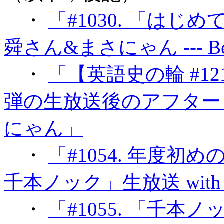
・
「#1030. 「はじめ
舜さん&まさにゃん --- B
・
「【英語史の輪 #1
弾の生放送後のアフタート
にゃん」
・
「#1054. 年度
千本ノック」生放送 wit
・
「#1055. 「千本ノ