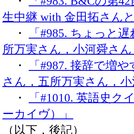
・
「#983. B&Cの
生中継 with 金田拓さ
・
「#985. ちょっと
所万実さん，小河舜さん
・
「#987. 接辞で増
さん，五所万実さん，小
・
「#1010. 英語史ク
ーカイヴ）」
（以下，後記）