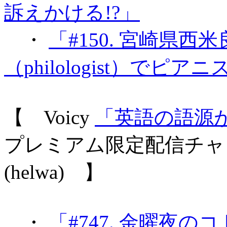
訴えかける!?」
・
「#150. 宮崎県
（philologist）で
【 Voicy
「英語の語源が身
プレミアム限定配信チャ
(helwa) 】
・
「#747. 金曜夜のコ