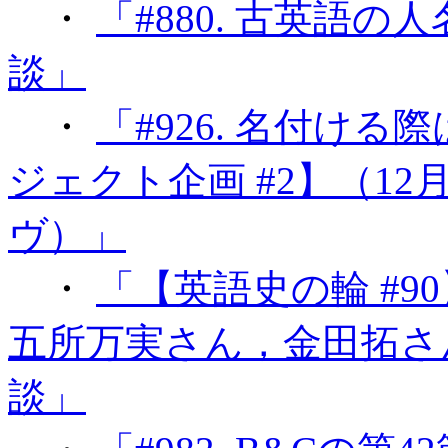
・
「#880. 古英語の
談」
・
「#926. 名付け
ジェクト企画 #2】（1
ヴ）」
・
「【英語史の輪 #90
五所万実さん，金田拓さ
談」