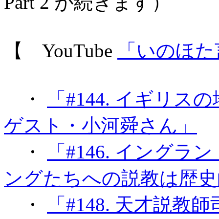
Part 2 が続きます）
【 YouTube
「いのほた
・
「#144. イギリ
ゲスト・小河舜さん」
・
「#146. イングラン
ングたちへの説教は歴史
・
「#148. 天才説