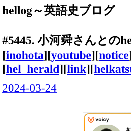
hellog～英語史ブログ
#5445. 小河舜さんとの
[
inohota
][
youtube
][
notice
[
hel_herald
][
link
][
helkats
2024-03-24