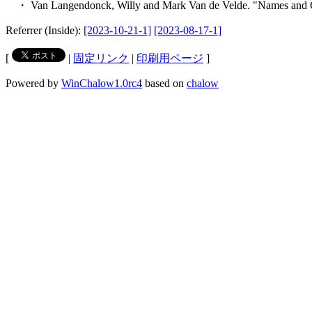
・ Van Langendonck, Willy and Mark Van de Velde. "Names and G
Referrer (Inside):
[2023-10-21-1]
[2023-08-17-1]
[
|
固定リンク
|
印刷用ページ
]
Powered by
WinChalow1.0rc4
based on
chalow