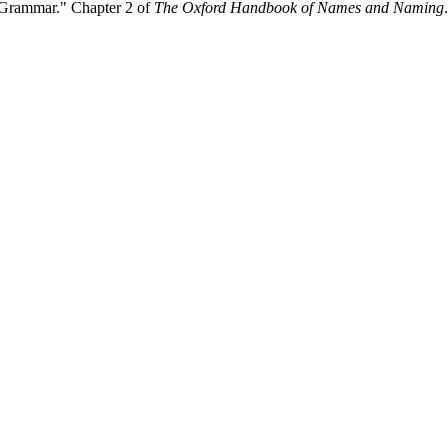
rammar." Chapter 2 of
The Oxford Handbook of Names and Naming