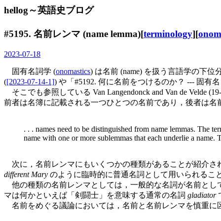
hellog～英語史ブログ
#5195.
名前レンマ
(name lemma)[
terminology
][
onoma
2023-07-18
固有名詞学 (
onomastics
) は名前 (name) を扱う言語
(
[2023-07-14-1]
) や「#5192. 何に名前をつけるのか？ --- 
そこでも参照している Van Langendonck and Van de Vel
前者は名簿に記載される一つひとつの名前であり，後者は名
. . . names need to be distinguished from name lemmas. The te
name with one or more sublemmas that each underlie a name. 
次に，名前レンマにもいくつかの種類があることが紹介さ
different Mary
のように臨時的に普通名詞として用いられるこ
他の種類の名前レンマとしては，一般的な名詞が名前とし
マは何かといえば「剣闘士」を意味する通常の名詞
gladiator
名前をめぐる議論においては，名前と名前レンマを慎重に