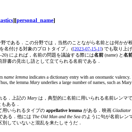
stics
][
personal_name
]
学の下位分野である．この分野では，当然のことながら名前とは何かが
固有名を名付ける対象のプロトタイプ」 (
[2023-07-15-1]
) でも取り
de (19--20) によれば，名前の問題を議論する際には
名前
(name) と
名
前辞書の見出し語として立てられる名前である．
rm
name lemma
indicates a dictionary entry with an onomastic valency.
Thus, the lemma
Mary
underlies a large number of names, such as Mary 
れる．上記の
Mary
は，典型的に名前に用いられる名前レンマ
ともある．
て用いられるタイプの
appellative lemma
がある．映画
Gladiator
である．他には
The Old Man and the Sea
のように句が名前レン
区別していないと混乱を来たしそうだ．