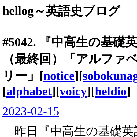
hellog～英語史ブログ
#5042. 『中高生の基礎英語
（最終回）「アルファベ
リー」[
notice
][
sobokuna
[
alphabet
][
voicy
][
heldio
]
2023-02-15
昨日『中高生の基礎英語 in