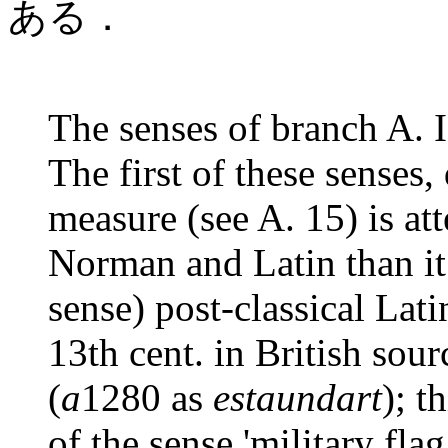
ある．
The senses of branch A. II
The first of these senses,
measure (see A. 15) is att
Norman and Latin than it 
sense) post-classical Lat
13th cent. in British so
(
a
1280 as
estaundart
); t
of the sense 'military flag