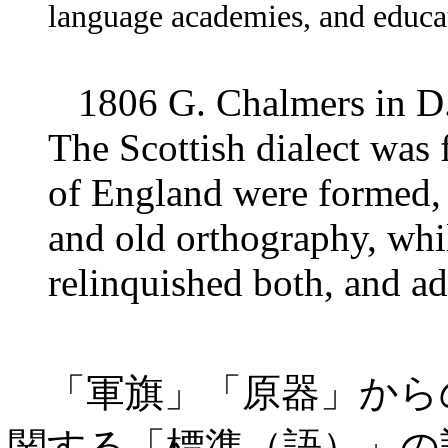
language academies, and educa
1806 G. Chalmers in D
The Scottish dialect was 
of England were formed, 
and old orthography, whi
relinquished both, and ad
「軍旗」「原器」から
関する「標準（語）」の