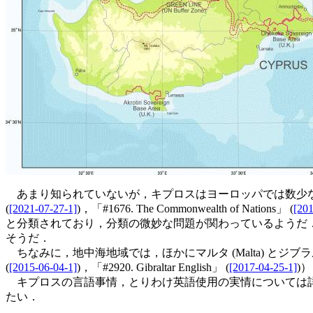
あまり知られていないが，キプロスはヨーロッパでは数少ない ESL (Eng
(
[2021-07-27-1]
)，「#1676. The Commonwealth of Nations」 (
[201
と分類されており，分類の微妙な問題が関わっているようだ．いずれにせよ
そうだ．
ちなみに，地中海地域では，ほかにマルタ (Malta) とジブラルタル (G
(
[2015-06-04-1]
)，「#2920. Gibraltar English」 (
[2017-04-25-1]
)
キプロスの言語事情，とりわけ英語使用の実情については詳
たい．