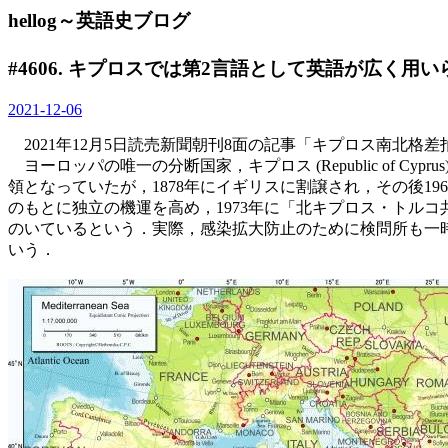
hellog～英語史ブログ
#4606. キプロスでは第2言語として英語が広く用い
2021-12-06
2021年12月5日読売新聞朝刊8面の記事「キプロス南北
ヨーロッパの唯一の分断国家，キプロス (Republic of 
領となっていたが，1878年にイギリスに割譲され，その後1
のもとに独立の機運を高め，1973年に「北キプロス・トル
のいているという．実際，感染拡大防止のために検問所も一
いう．