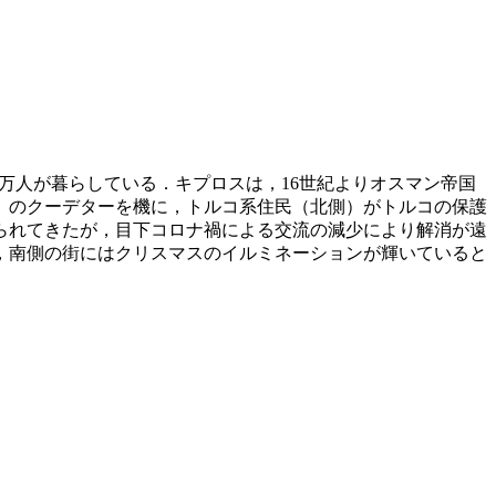
約120万人が暮らしている．キプロスは，16世紀よりオスマン帝国
南側）のクーデターを機に，トルコ系住民（北側）がトルコの保護
けられてきたが，目下コロナ禍による交流の減少により解消が遠
，南側の街にはクリスマスのイルミネーションが輝いていると