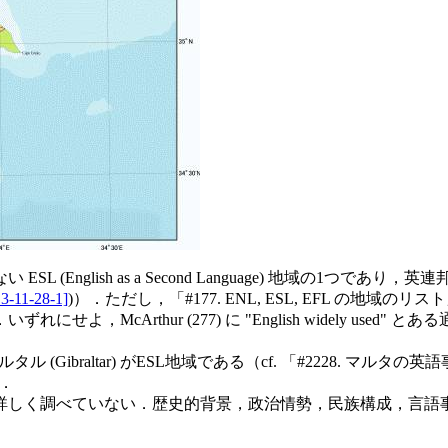
lish as a Second Language) 地域の1つであり，英連
3-11-28-1]
)）．ただし，「#177. ENL, ESL, EFL の地域のリスト
，McArthur (277) に "English widely us
ibraltar) がESL地域である（cf. 「#2228. マルタの英語事情
）．
しく調べていない．歴史的背景，政治情勢，民族構成，言語