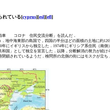
られている[
cyprus
][
esl
][
efl
]
格差拍車 コロナ 住民交流分断」を読んだ．
Cyprus) ．地中海東部の島国で，四国の半分ほどの面積の土地に
960年にイギリスから独立した．1974年にギリシア系住民（
コ共和国」として独立を宣言した．以降，分断解消の努力が続
時閉鎖されているようだ．検問所の北側の街にはモスクが立ち