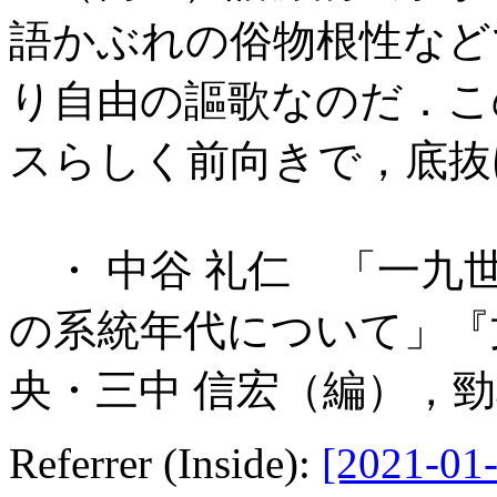
語かぶれの俗物根性など
り自由の謳歌なのだ．こ
スらしく前向きで，底抜
・ 中谷 礼仁 「一九
の系統年代について」『
央・三中 信宏（編），勁草書
Referrer (Inside):
[2021-01-