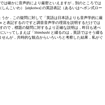
では確かに音声的により厳密といえますが，別のところでは
わ） [ɕiŋkoiwa] の英語表記（あるいはヘボン式ロー
ょうか．この疑問に対して「英語は日本語よりも音声学的に厳
m
と表記するのですと調音音声学の理屈を説明するだけでは
すので，標題の疑問に対するより正確な説明は，昨日も述べ
骨にいってしまえば「
Shimbashi
と綴るのは，英語ではそう綴る
ませんが，共時的な観点からいろいろと考察した結果，私がぐ