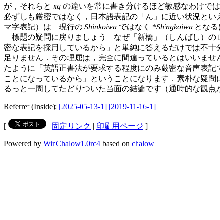
が，それらと
ng
の違いを常に書き分けるほど敏感なわけでは
必ずしも厳密ではなく，日本語表記の「ん」に近い状況といえま
マ字表記）は，現行の
Shinkoiwa
ではなく *
Shingkoiwa
となる
標題の疑問に戻りましょう．なぜ「新橋」（しんばし）の
密な表記を採用しているから」と単純に答えるだけでは不十
足りません．その理屈は，完全に間違っているとはいいませ
たように「英語正書法が要求する程度にのみ厳密な音声表記
ことになっているから」ということになります．素朴な疑問
るっと一周してたどりついた当面の結論です（通時的な観点
Referrer (Inside):
[2025-05-13-1]
[2019-11-16-1]
[
|
固定リンク
|
印刷用ページ
]
Powered by
WinChalow1.0rc4
based on
chalow