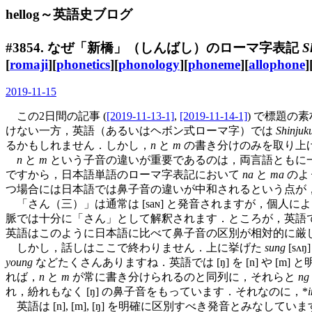
hellog～英語史ブログ
#3854. なぜ「新橋」（しんばし）のローマ字表記
S
[
romaji
][
phonetics
][
phonology
][
phoneme
][
allophone
]
2019-11-15
この2日間の記事 (
[2019-11-13-1]
,
[2019-11-14-1]
) で標題
けない一方，英語（あるいはヘボン式ローマ字）では
Shinjuk
るかもしれません．しかし，
n
と
m
の書き分けのみを取り上
n
と
m
という子音の違いが重要であるのは，両言語ともに
ですから，日本語単語のローマ字表記において
na
と
ma
のよ
つ場合には日本語では鼻子音の違いが中和されるという点が
「さん（三）」は通常は [saɴ] と発音されますが，個人によって，ある
脈では十分に「さん」として解釈されます．ところが，英語
英語はこのように日本語に比べて鼻子音の区別が相対的に厳
しかし，話しはここで終わりません．上に挙げた
sung
[sʌ
young
などたくさんありますね．英語では [ŋ] を [n] や [
れば，
n
と
m
が常に書き分けられるのと同列に，それらと
ng
れ，紛れもなく [ŋ] の鼻子音をもっています．それなのに，*
英語は [n], [m], [ŋ] を明確に区別すべき発音とみ