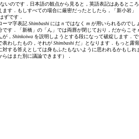
ないのです．日本語の観点から見ると，英語表記はあるところ
す．もしすべての場合に厳密だったとしたら，「新小岩」（しんこい
はずです．
ローマ字表記
Shimbashi
には
n
ではなく
m
が用いられるのでし
分です．「新橋」の「ん」では両唇が閉じており，だからこそ
んが，
Shinkoiwa
を説明しようとする段になって破綻します．で
で表わしたもの，それが
Shimbashi
だ」となります．もっと露
に対する答えとしては身もふたもないように思われるかもしれ
からはまた別に議論できます）．