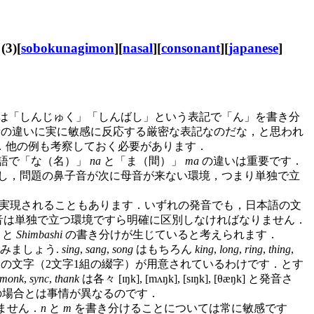
)[
sobokunagimon
][
nasal
][
consonant
][
japanese
]
では「しんじゅく」「しんばし」という表記で「ん」を書き分
の違いに実に敏感に反応する厳密な表記なのだな，と思われ
．他の例も考察しておく必要があります．
語で「な（名）」
na
と「ま（間）」
ma
の違いは重要です．
し，問題の鼻子音が次に母音が来ない環境，つまり単独で立
[sã] などと実現されることもあります．いずれの発音でも，日本語の文
鼻子音は単独で立つ環境ですら明確に区別しなければなりません．
と
Shimbashi
の書き分けが生じていると考えられます．
てみましょう.
sing
,
sang
,
song
はもちろん
king
,
long
,
ring
,
thing
,
自の文字（2文字1組の綴字）が用意されているわけです．とす
monk
,
sync
,
thank
は各々 [ɪŋk], [mʌŋk], [sɪŋk], [θæŋk] と発音さ
場合とは事情が異なるのです．
りません．
n
と
m
を書き分けることについては常に敏感です