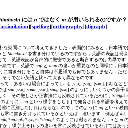
himbashi
には
n
ではなく
m
が用いられるのですか？ (3
[
assimilation
][
spelling
][
orthography
][
digraph
]
の素朴な疑問について考えてきました．表面的にみると，日本語
u
と
Shimbashi
を書き分けているのですから，英語の表記は発音
げて，英語表記が音声的に厳密であると断言するのは尚早です
一緒です．英語で
nap
と
map
の違いが重要なのと同様に，日本
うに書き分けること自体は不思議でも何でもありません．ただ
，そうでない英語と比べて大きく異なるのです．
いは場合によって [san], [saɲ], [saŋ], [sam], 
では
sun
[sʌn],
some
[sʌm],
sung
[sʌŋ] のように，いくつかの
しく，その厳しさが正書法にも反映されているために，
Shinjuku
ŋ] のように，
ng
という綴字をもち [ŋ] で発音される単語を考え
m] と明確に区別しなければならないので，このように
ng
という 独
も常に書き分けられているかといえば，違います．例えば
ink
,
ingk
, *
mongk
, *
syngc
, *
thangk
のようには綴られません．
n
と
m
の
なしていますが，綴字上それらの違いを常に反映させているわけではあ