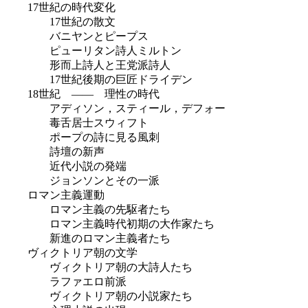
17世紀の時代変化
17世紀の散文
バニヤンとピープス
ピューリタン詩人ミルトン
形而上詩人と王党派詩人
17世紀後期の巨匠ドライデン
18世紀 ―― 理性の時代
アディソン，スティール，デフォー
毒舌居士スウィフト
ポープの詩に見る風刺
詩壇の新声
近代小説の発端
ジョンソンとその一派
ロマン主義運動
ロマン主義の先駆者たち
ロマン主義時代初期の大作家たち
新進のロマン主義者たち
ヴィクトリア朝の文学
ヴィクトリア朝の大詩人たち
ラファエロ前派
ヴィクトリア朝の小説家たち