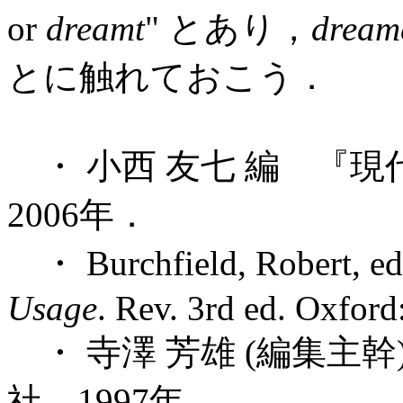
or
dreamt
" とあり，
dream
とに触れておこう．
・ 小西 友七 編 『
2006年．
・ Burchfield, Robert, e
Usage
. Rev. 3rd ed. Oxfor
・ 寺澤 芳雄 (編集主
社，1997年．