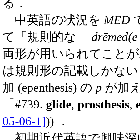
る．
中英語の状況を
MED
て「規則的な」
drēmed(e
両形が用いられてことが
は規則形の記載しかない
加 (epenthesis) の
p
が加え
「#739.
glide
,
prosthesis
,
05-06-1]
)) ．
初期近代英語で興味深いのは