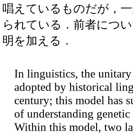
唱えているものだが，一
られている．前者について，N
明を加える．
In linguistics, the unita
adopted by historical ling
century; this model has 
of understanding genetic 
Within this model, two la