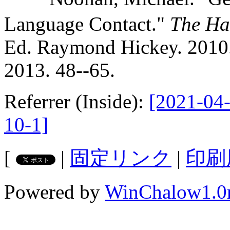
Language Contact."
The Ha
Ed. Raymond Hickey. 2010
2013. 48--65.
Referrer (Inside):
[2021-04-
10-1]
[
|
固定リンク
|
印刷
Powered by
WinChalow1.0