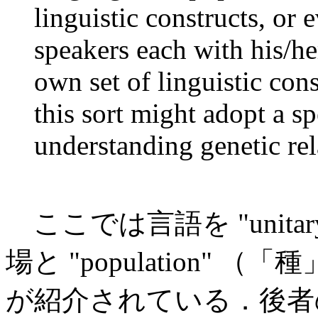
linguistic constructs, or 
speakers each with his/he
own set of linguistic con
this sort might adopt a s
understanding genetic rel
ここでは言語を "unitary
場と "population"
が紹介されている．後者