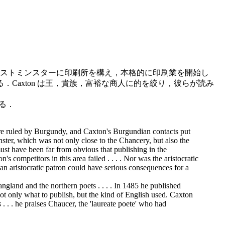
476年にウェストミンスターに印刷所を構え，本格的に印刷業を開始し
axton は王，貴族，富裕な商人に的を絞り，彼らが読み
いる．
re ruled by Burgundy, and Caxton's Burgundian contacts put
nster, which was not only close to the Chancery, but also the
must have been far from obvious that publishing in the
 competitors in this area failed . . . . Nor was the aristocratic
an aristocratic patron could have serious consequences for a
land and the northern poets . . . . In 1485 he published
not only
what to publish, but the kind of English used. Caxton
s
. . . he praises Chaucer, the 'laureate poete' who had