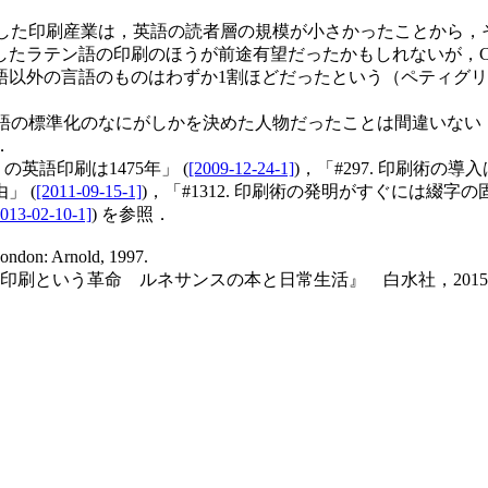
主とした印刷産業は，英語の読者層の規模が小さかったことから
ラテン語の印刷のほうが前途有望だったかもしれないが，Cax
外の言語のものはわずか1割ほどだったという（ペティグリー，p
刷英語の標準化のなにがしかを決めた人物だったことは間違いな
．
 の英語印刷は1475年」 (
[2009-12-24-1]
)，「#297. 印刷術の
」 (
[2011-09-15-1]
)，「#1312. 印刷術の発明がすぐには綴字の
2013-02-10-1]
) を参照．
London: Arnold, 1997.
印刷という革命 ルネサンスの本と日常生活』 白水社，201