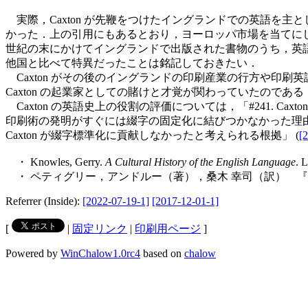
実際，Caxton が先鞭をつけたイングランドでの英語を
かった．上の引用にもあるとおり，ヨーロッパ市場を当てにした
世紀の末にかけてイングランドで出版された書物のうち，英語以
他国と比べて特異だったことは銘記しておきたい．
Caxton がその後のイングランドの印刷産業の行方や印
Caxton の起業家としての賭けと才覚が関わっていたのである
Caxton の英語史上の役割の評価については，「#241. Caxton
印刷術の発明がすぐには綴字の固定化に結びつかなかった理由
Caxton が綴字標準化に貢献しなかったと考えられる根拠」 (
[
・ Knowles, Gerry.
A Cultural History of the English Language
. 
・ ペティグリー，アンドルー（著），桑木 幸司（訳） 『
Referrer (Inside):
[2022-07-19-1]
[2017-12-01-1]
[
|
固定リンク
|
印刷用ページ
]
Powered by
WinChalow1.0rc4
based on
chalow