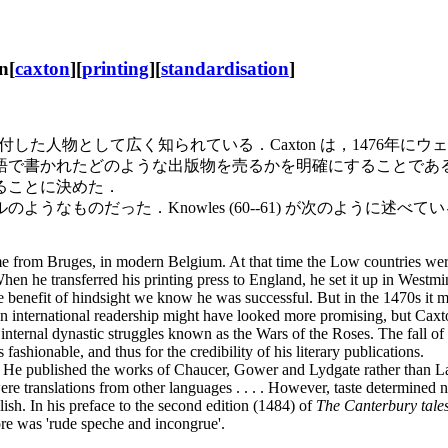
n[
caxton
][
printing
][
standardisation
]
語を初めて印刷に付した人物として広く知られている．Caxton は，1
で書かれたどのような出版物を売るかを明確にすることである．C
ることに決めた．
ものだった．Knowles (60--61) が次のように述べて
e from Bruges, in modern Belgium. At that time the Low countries we
When he transferred his printing press to England, he set it up in Westmi
the benefit of hindsight we know he was successful. But in the 1470s it 
n international readership might have looked more promising, but Caxton's
internal dynastic struggles known as the Wars of the Roses. The fall of 
ionable, and thus for the credibility of his literary publications.
 He published the works of Chaucer, Gower and Lydgate rather than Lang
re translations from other languages . . . . However, taste determined 
ish. In his preface to the second edition (1484) of
The Canterbury tale
re was 'rude speche and incongrue'.