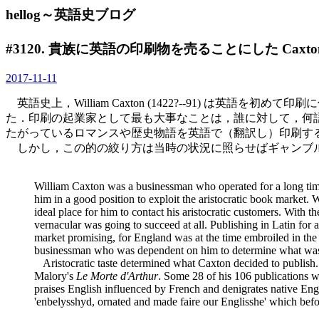
hellog～英語史ブログ
#3120. 貴族に英語の印刷物を売ることにした Caxto
2017-11-11
英語史上，William Caxton (1422?--91) は英
た．印刷の起業家として最も大事なことは，誰に対して，何語
たがっているロマンスや歴史物語を英語で（翻訳し）印刷す
しかし，この的の絞り方は当時の状況に照らせばギャンブルのような
William Caxton was a businessman who operated for a long tim
him in a good position to exploit the aristocratic book market. 
ideal place for him to contact his aristocratic customers. With 
vernacular was going to succeed at all. Publishing in Latin for a
market promising, for England was at the time embroiled in the 
businessman who was dependent on him to determine what was fash
Aristocratic taste determined what Caxton decided to publish.
Malory's
Le Morte d'Arthur
. Some 28 of his 106 publications we
praises English influenced by French and denigrates native Engl
'enbelysshyd, ornated and made faire our Englisshe' which befo