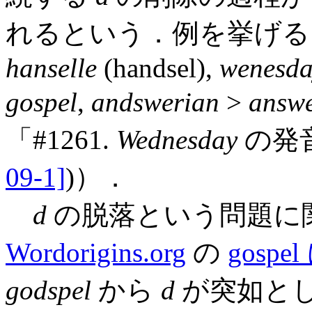
れるという．例を挙げる
hanselle
(handsel),
wenesda
gospel
,
andswerian
>
answe
「#1261.
Wednesday
の発音
09-1]
)）．
d
の脱落という問題に
Wordorigins.org
の
gosp
godspel
から
d
が突如と