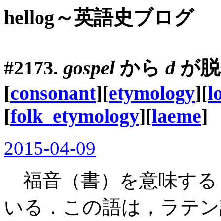
hellog～英語史ブログ
#2173.
gospel
から
d
が脱
[
consonant
][
etymology
][
l
[
folk_etymology
][
laeme
]
2015-04-09
福音（書）を意味す
いる．この語は，ラテ