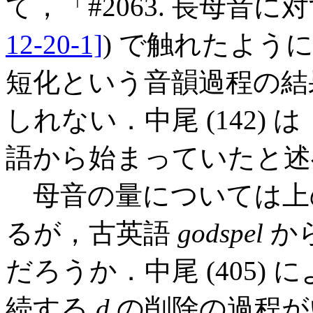
て，「#2063. 長母音
12-20-1]
) で触れたよう
短化という音韻過程の結
しれない．中尾 (142)
語から始まっていたと述
母音の量については上
るが，古英語
godspel
か
だろうか．中尾 (405)
続する
d
の削除の過程が