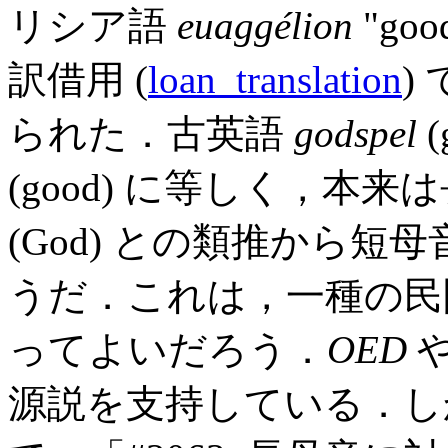
リシア語
euaggélion
"go
訳借用 (
loan_translation
)
られた．古英語
godspel
(
(good) に等しく，本
(God) との類推から
うだ．これは，一種の民間
ってよいだろう．
OED
や
源説を支持している．し