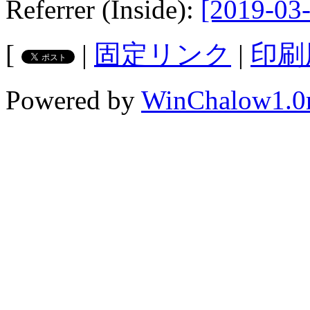
Referrer (Inside):
[2019-03-
[
|
固定リンク
|
印刷
Powered by
WinChalow1.0