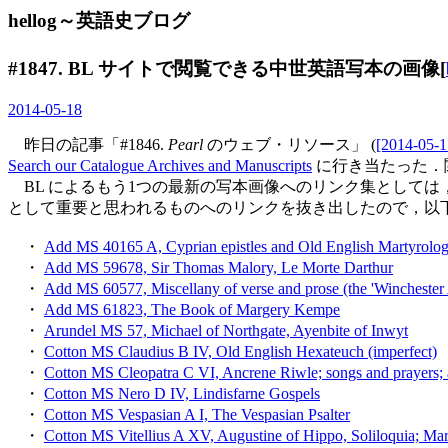
hellog～英語史ブログ
#1847. BL サイトで閲覧できる中世英語写本の画像[
2014-05-18
昨日の記事「#1846.
Pearl
のウェブ・リソース」 (
[2014-05-1
Search our Catalogue Archives and Manuscripts
に行き当たった．
BL によるもう1つの最新の写本画像へのリンク集としては
として重要と思われるものへのリンクを抜き出したので，以
・
Add MS 40165 A, Cyprian epistles and Old English Martyrolog
・
Add MS 59678, Sir Thomas Malory, Le Morte Darthur
・
Add MS 60577, Miscellany of verse and prose (the 'Winchester
・
Add MS 61823, The Book of Margery Kempe
・
Arundel MS 57, Michael of Northgate, Ayenbite of Inwyt
・
Cotton MS Claudius B IV, Old English Hexateuch (imperfect)
・
Cotton MS Cleopatra C VI, Ancrene Riwle; songs and prayers; 
・
Cotton MS Nero D IV, Lindisfarne Gospels
・
Cotton MS Vespasian A I, The Vespasian Psalter
・
Cotton MS Vitellius A XV, Augustine of Hippo, Soliloquia; Marve