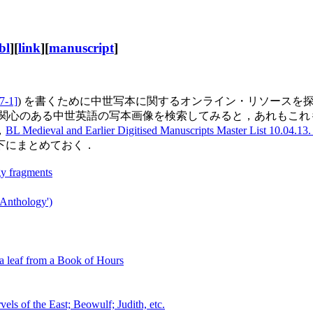
bl
][
link
][
manuscript
]
7-1]
) を書くために中世写本に関するオンライン・リソースを探している過
関心のある中世英語の写本画像を検索してみると，あれもこれ
，
BL Medieval and Earlier Digitised Manuscripts Master List 10.04.13
下にまとめておく．
y fragments
 Anthology')
a leaf from a Book of Hours
ls of the East; Beowulf; Judith, etc.