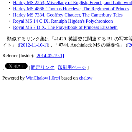
・
Harley MS 2253, Miscellany of English, French, and Latin work
・
Harley MS 4866, Thomas Hoccleve, The Regiment of Princes
・
Harley MS 7334, Geoffrey Chaucer, The Canterbury Tales
・
Royal MS 14 C IX, Ranulph Higden's Polychronicon
・
Royal MS 7 D X, The Prayerbook of Princess Elizabeth
類似するリンク集は「#1429. 英語史に関連する BL の写本
イト」 (
[2012-11-10-1]
)，「#744. Auchinleck MS の重要性」 (
[2
Referrer (Inside):
[2014-05-19-1]
[
|
固定リンク
|
印刷用ページ
]
Powered by
WinChalow1.0rc4
based on
chalow